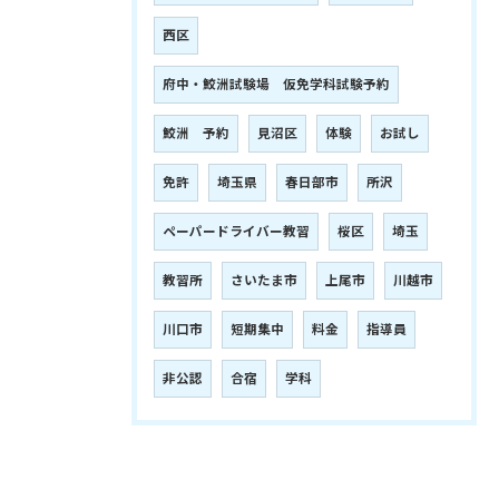
西区
府中・鮫洲試験場 仮免学科試験予約
鮫洲 予約
見沼区
体験
お試し
免許
埼玉県
春日部市
所沢
ペーパードライバー教習
桜区
埼玉
教習所
さいたま市
上尾市
川越市
川口市
短期集中
料金
指導員
非公認
合宿
学科