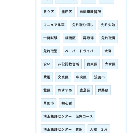
足立区
墨田区
自動車教習所
マニュアル車
免許取り消し
免許失効
一発試験
板橋区
再取得
免許取得
免許取消
ペーパードライバー
大宮
安い
非公認教習所
台東区
大宮区
費用
文京区
中央区
流山市
北区
おすすめ
豊島区
群馬県
草加市
初心者
埼玉免許センター 仮免コース
埼玉免許センター 費用
入校 ２月