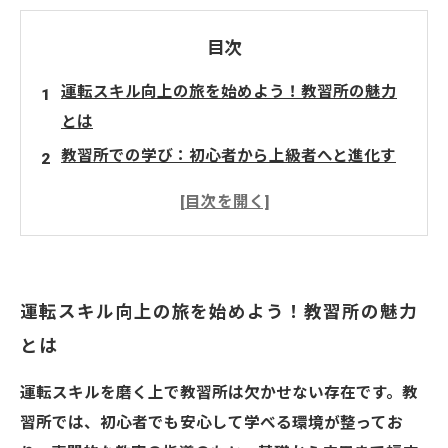
目次
運転スキル向上の旅を始めよう！教習所の魅力
とは
教習所での学び：初心者から上級者へと進化す
る過程
安全運転のための基本ポイントとは？教習所で
学べる知識
日常の練習で気をつけるべき運転テクニック
運転スキル向上の旅を始めよう！教習所の魅力
教習所で学んだ運転スキルを実生活で活かそ
とは
う！
安全かつ快適な運転を目指して：スキルを磨く
運転スキルを磨く上で教習所は欠かせない存在です。教
道のり
習所では、初心者でも安心して学べる環境が整ってお