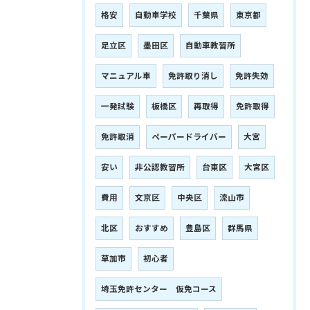
格安
自動車学校
千葉県
東京都
足立区
墨田区
自動車教習所
マニュアル車
免許取り消し
免許失効
一発試験
板橋区
再取得
免許取得
免許取消
ペーパードライバー
大宮
安い
非公認教習所
台東区
大宮区
費用
文京区
中央区
流山市
北区
おすすめ
豊島区
群馬県
草加市
初心者
埼玉免許センター 仮免コース