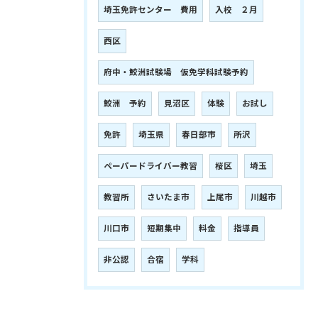
埼玉免許センター 費用
入校 ２月
西区
府中・鮫洲試験場 仮免学科試験予約
鮫洲 予約
見沼区
体験
お試し
免許
埼玉県
春日部市
所沢
ペーパードライバー教習
桜区
埼玉
教習所
さいたま市
上尾市
川越市
川口市
短期集中
料金
指導員
非公認
合宿
学科