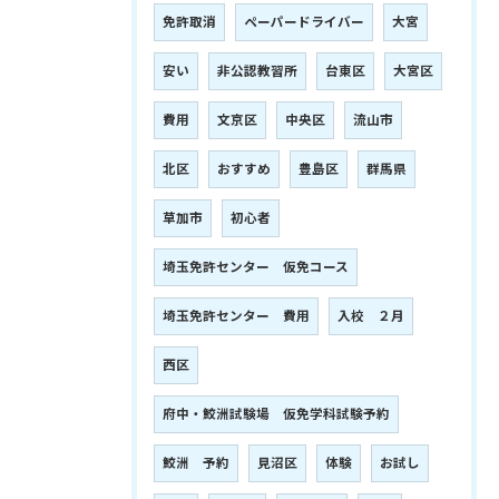
免許取消
ペーパードライバー
大宮
安い
非公認教習所
台東区
大宮区
費用
文京区
中央区
流山市
北区
おすすめ
豊島区
群馬県
草加市
初心者
埼玉免許センター 仮免コース
埼玉免許センター 費用
入校 ２月
西区
府中・鮫洲試験場 仮免学科試験予約
鮫洲 予約
見沼区
体験
お試し