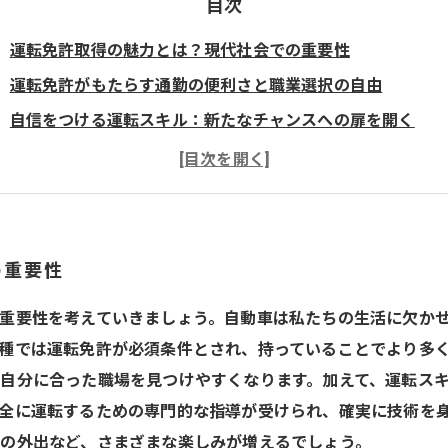
目次
運転免許取得の魅力とは？現代社会での重要性
運転免許がもたらす通勤の便利さと職業選択の自由
自信をつける運転スキル：新たなチャンスへの扉を開く
教習所での専門指導：安心して運転技術を磨こう
仕事だけじゃない！プライベートの充実を運転免許が実現す
運転免許取得のステップ：あなたの未来に役立つスキル
運転免許を取得することで広がる新しいライフスタイル
の重要性
重要性を考えていきましょう。自動車は私たちの生活に欠か
種では運転免許が必須条件とされ、持っていることでより多
自分に合った職場を見つけやすくなります。加えて、運転ス
全に運転するための専門的な指導が受けられ、確実に技術を
の外出など、さまざまな楽しみが増えるでしょう。