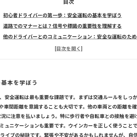
目次
初心者ドライバーの第一歩：安全運転の基本を学ぼう
道路でのマナーとは？信号や標識の重要性を理解する
他のドライバーとのコミュニケーション：安全な運転のため
事故を未然に防ぐための心得：緊急時の対処法
初心者ドライバーに必要な心構え：自信を持って運転しよう
ドライブマナーを身につけて、素敵なドライブライフを！
運転技術とマナーを兼ね備えて、安全で快適な旅を楽しむ
の基本を学ぼう
、安全運転は最も重要な課題です。まずは交通ルールをしっ
や車間距離を意識することも大切です。他の車両との距離を
状況に注意を払いましょう。特に歩行者や自転車との接触を避
ミュニケーションも重要です。ウインカーを正しく使うことで
ライブの秘訣です。緊張や不安があるかもしれませんが、自