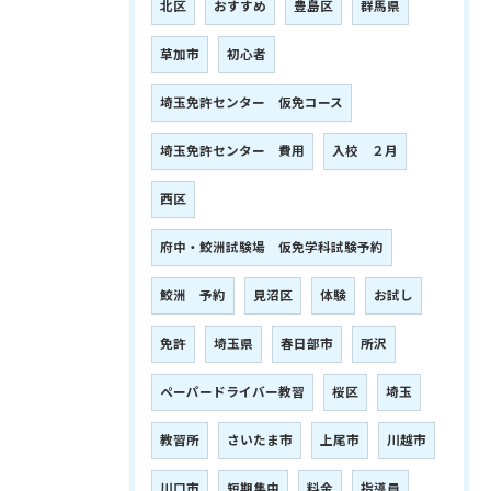
北区
おすすめ
豊島区
群馬県
草加市
初心者
埼玉免許センター 仮免コース
埼玉免許センター 費用
入校 ２月
西区
府中・鮫洲試験場 仮免学科試験予約
鮫洲 予約
見沼区
体験
お試し
免許
埼玉県
春日部市
所沢
ペーパードライバー教習
桜区
埼玉
教習所
さいたま市
上尾市
川越市
川口市
短期集中
料金
指導員