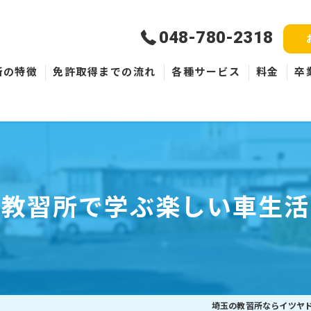
048-780-2318
所の特徴
免許取得までの流れ
各種サービス
料金
卒
新規取得
免許失効・取消
ペーパードライバー
教習所で学ぶ楽しい車生活
埼玉の教習所ならイツヤ