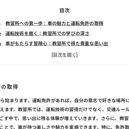
目次
教習所への第一歩：車の魅力と運転免許の取得
運転技術を磨く：教習所での学びの深さ
車がもたらす冒険心：教習所で得た貴重な思い出
自動車ライフの楽しみ方：教習所卒業後の広がる世界
初心者からベテランまで：すべてのドライバーに贈るヒン
教習所で始まる幸せな車生活：新たな挑戦と発見の旅
許の取得
ら始まります。運転免許があれば、自分の意志で好きな場所
えます。教習所では、運転技術の習得だけでなく、交通ルー
ごす中で、思い出に残る体験が増えていきます。さらに、教
ことで、車が持つ楽しさや魅力を実感できます。特に、免許