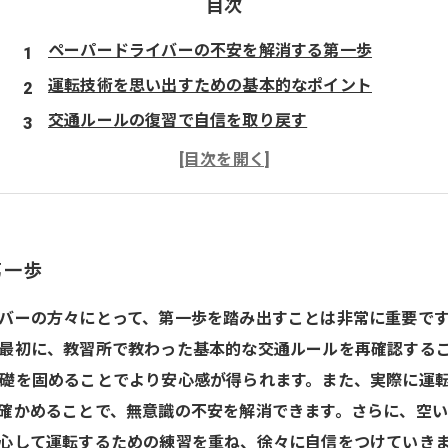
目次
ペーパードライバーの不安を解消する第一歩
運転技術を思い出すための基本的なポイント
交通ルールの復習で自信を取り戻す
安心運転のためのヒントと練習法
道路に出る準備が整ったら、さあ実践！
運転再開で感じる達成感と成長
あなたの運転ライフをより豊かにするために
第一歩
バーの方々にとって、第一歩を踏み出すことは非常に重要で
最初に、教習所で教わった基本的な交通ルールを再確認する
礎を固めることでより安心感が得られます。また、実際に運
確かめることで、無意識の不安を解消できます。さらに、空
心して運転するための練習を重ね、徐々に自信をつけていき