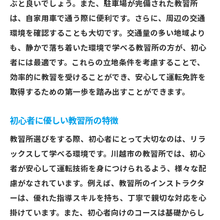
ぶと良いでしょう。また、駐車場が完備された教習所
安心して学べる川越市の教習所が提供する環境
は、自家用車で通う際に便利です。さらに、周辺の交通
学びやすい教習所の設備
環境を確認することも大切です。交通量の多い地域より
安全運転を学ぶための教習コース
も、静かで落ち着いた環境で学べる教習所の方が、初心
快適な学習環境の重要性
者には最適です。これらの立地条件を考慮することで、
効率的に教習を受けることができ、安心して運転免許を
教習所のトレーニング方法
取得するための第一歩を踏み出すことができます。
個々のペースで学べる教習制度
コミュニケーションがしっかり取れる教習
初心者に優しい教習所の特徴
所
教習所選びをする際、初心者にとって大切なのは、リラ
川越市で教習所選びに必要なポイントとは
ックスして学べる環境です。川越市の教習所では、初心
教習所の選び方で失敗しないコツ
者が安心して運転技術を身につけられるよう、様々な配
ニーズに合わせた教習コースの選び方
慮がなされています。例えば、教習所のインストラクタ
費用面での考慮すべき点
ーは、優れた指導スキルを持ち、丁寧で親切な対応を心
オンライン予約と手続きのスムーズさ
掛けています。また、初心者向けのコースは基礎からし