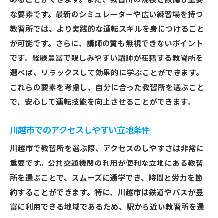
めることができます。また、教習所の規模と設備も重要
な要素です。最新のシミュレーターや広い練習場を持つ
計画的な学習で運転スキルを向上
教習所では、より実践的な運転スキルを身につけること
シミュレーション学習の活用法
が可能です。さらに、講師の質も無視できないポイント
運転スキルの自己評価と教習所のサポート
です。経験豊富で親しみやすい講師が在籍する教習所を
危険予測能力を高める教習内容
選べば、リラックスして効果的に学ぶことができます。
教習所での質問と疑問解決の重要性
これらの要素を考慮し、自分に合った教習所を選ぶこと
積極的な実践学習で自信を持つ
で、安心して運転技能を向上させることができます。
川越市でおすすめ教習所の魅力を徹底解剖
川越市でのアクセスしやすい立地条件
地域で人気の教習所の特徴
学びやすさを追求したカリキュラム
川越市で教習所を選ぶ際、アクセスのしやすさは非常に
重要です。公共交通機関の利用が便利な立地にある教習
教習所の安全対策と取り組み
所を選ぶことで、スムーズに通学でき、時間と労力を節
個別対応のメリットとデメリット
約することができます。特に、川越市は鉄道やバスが豊
実績豊富な教習所の選び方
富に利用できる地域であるため、駅から近い教習所を選
教習所の環境が学びに与える影響