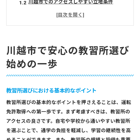
川越市でのアクセスしやすい立地条件
初心者に優しい教習所の特徴
教習内容と受講スケジュールの柔軟性
教習所選びで注目すべきフィードバック
安心して学べるサポート体制
川越市で安心の教習所選び
埼玉県川越市で見つける理想の教習所
始めの一歩
地域密着型の教習所の魅力
教習所の設備と最新のシミュレーター
講師の質と指導スタイル
教習所選びにおける基本的なポイント
運転技術を磨くための実習内容
教習所選びの基本的なポイントを押さえることは、運転
卒業後も安心できるフォローアップ
免許取得への第一歩です。まず考慮すべきは、教習所の
教習所の口コミと評価を活用する方法
アクセスの良さです。自宅や学校から通いやすい教習所
教習所選びで安心の運転スキルを手に入れる方
を選ぶことで、通学の負担を軽減し、学習の継続性を高
法