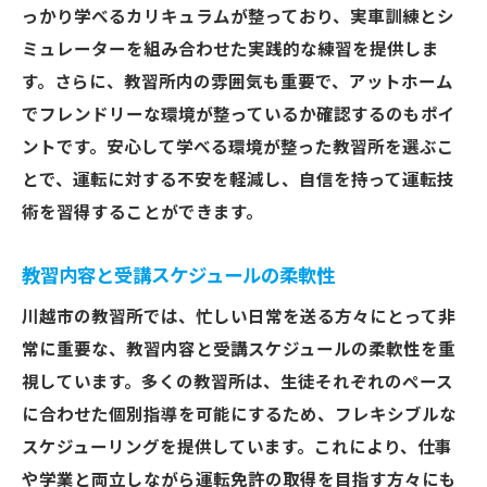
サポート体制の確認方法
っかり学べるカリキュラムが整っており、実車訓練とシ
ミュレーターを組み合わせた実践的な練習を提供しま
卒業生からのフィードバックの活用
す。さらに、教習所内の雰囲気も重要で、アットホーム
埼玉県川越市の教習所で安心のドライブライフ
でフレンドリーな環境が整っているか確認するのもポイ
を
ントです。安心して学べる環境が整った教習所を選ぶこ
教習所で学んだスキルの活用法
とで、運転に対する不安を軽減し、自信を持って運転技
卒業後も安心なサポート体制
術を習得することができます。
地域に根ざした教習所の強み
教習所選びが運転ライフに与える影響
教習内容と受講スケジュールの柔軟性
運転への自信を持つためのアドバイス
川越市の教習所では、忙しい日常を送る方々にとって非
コミュニティを通じて得られる安心感
常に重要な、教習内容と受講スケジュールの柔軟性を重
教習所選びで運転スキル向上を目指そう
視しています。多くの教習所は、生徒それぞれのペース
に合わせた個別指導を可能にするため、フレキシブルな
運転技術を向上させるためのステップ
スケジューリングを提供しています。これにより、仕事
教習所での目標設定と達成方法
や学業と両立しながら運転免許の取得を目指す方々にも