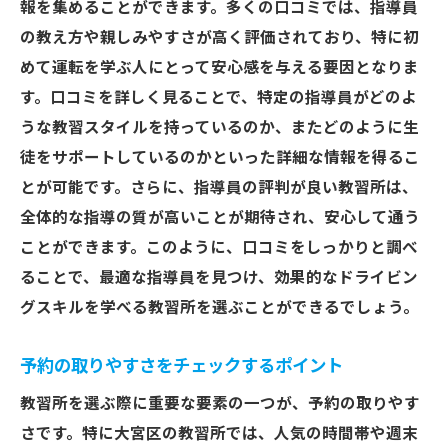
報を集めることができます。多くの口コミでは、指導員
口コミから得る最適なコース選択のヒント
の教え方や親しみやすさが高く評価されており、特に初
教習所のトラブル事例を口コミで知る
めて運転を学ぶ人にとって安心感を与える要因となりま
口コミで得られる安心感を活用する
す。口コミを詳しく見ることで、特定の指導員がどのよ
大宮区の教習所の質を見極めるための口コミポ
うな教習スタイルを持っているのか、またどのように生
イント
徒をサポートしているのかといった詳細な情報を得るこ
質の高い指導を提供する教習所の特徴
とが可能です。さらに、指導員の評判が良い教習所は、
口コミで理解する教習所の教育方針
全体的な指導の質が高いことが期待され、安心して通う
大宮区の教習所の指導員の評判
ことができます。このように、口コミをしっかりと調べ
ることで、最適な指導員を見つけ、効果的なドライビン
教習所の安全対策を口コミで評価
グスキルを学べる教習所を選ぶことができるでしょう。
最新設備を備えた教習所の見分け方
口コミから見る教習所の顧客対応力
予約の取りやすさをチェックするポイント
口コミから見える大宮区の教習所の実態とは
教習所を選ぶ際に重要な要素の一つが、予約の取りやす
大宮区の教習所の現状を口コミで理解
さです。特に大宮区の教習所では、人気の時間帯や週末