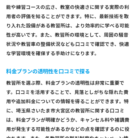
能や練習コースの広さ、教室の快適さに関する実際の利
口コミ情報を基にした教習所選びの成功体
用者の評価を知ることができます。特に、最新技術を取
験
り入れた設備がある教習所は、より効率的に学べる可能
信頼性の高い口コミの見つけ方
性が高いです。また、教習所の環境として、周囲の騒音
口コミで知る教習所の実際の訓練内容
状況や教習車の整備状況なども口コミで確認でき、快適
口コミが後押しする教習所選びの決定
な学習環境を確保する手助けになります。
大宮区での教習所選びの失敗を避ける
教習所選びの最終判断に役立つ口コミ
料金プランの透明性を口コミで探る
教習所を選ぶ際、料金プランの透明性は非常に重要で
す。口コミを活用することで、見落としがちな隠れた費
用や追加料金についての情報を得ることができます。特
に、埼玉県さいたま市大宮区の教習所に関する口コミ
は、料金プランが明確かどうか、キャンセル料や補講費
用が発生する可能性があるかなどの点を確認するのに役