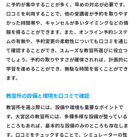
口コミが示す教習所の強みと弱み
に予約が集中することが多く、早めの対応が必要です。
実際の生徒の声から見える教習所の姿
口コミを利用することで、他の受講者が予約を取りやす
口コミで知る地域に根ざした教習所の実力
かった時間帯や、キャンセルが多いタイミングなどの情
教習所の履行実績を口コミで確認
報を得ることができます。また、オンライン予約システ
ムの有無や、予約変更の柔軟性についても口コミを通じ
口コミから知る教習所の未来展望
て確認することができ、スムーズな教習所選びに役立つ
理想の教習所を選ぶために口コミで確認すべき
でしょう。予約の取りやすさが確保されれば、計画的に
要素
学習を進めることができ、無駄な時間を省くことができ
口コミで見る教習所のカリキュラム内容
ます。
理想の教習所を選ぶための比較ポイント
口コミが示す教習所の付加価値サービス
教習所の設備と環境を口コミで確認
大宮区での教習所選びの成功事例
教習所を選ぶ際には、設備や環境も重要なポイントで
教習所のインフラ状況を口コミで知る
す。大宮区の教習所には、多種多様な設備が整っている
口コミから読み解く教習所の長所と短所
ところもあれば、基本的な設備のみのところも存在しま
教習所選びの成功の鍵は信頼できる口コミ情報
す。口コミをチェックすることで、シミュレーターの性