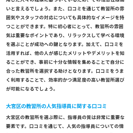
用した人々の経験に基づいているため、その信憑性は高
口コミが示す教習所選びの落とし穴
いと言えるでしょう。また、口コミを通じて教習所の雰
口コミを活用して大宮区で理想の教習所を見つ
囲気やスタッフの対応についても具体的なイメージを持
ける
つことができます。特に初心者にとって、教習所の雰囲
気は重要なポイントであり、リラックスして学べる環境
理想の教習所の条件を口コミで明確化
を選ぶことが成功への鍵となります。加えて、口コミを
大宮区で注目の教習所ランキング
活用すれば、他の人が感じたメリットやデメリットを知
口コミの平均評価を参考にするポイント
ることができ、事前に十分な情報を集めることで自分に
過去の生徒の成功事例を探る
合った教習所を選択する助けとなります。口コミをうま
口コミが示す教習所の成長性
く利用することで、効率的かつ満足度の高い教習所選び
教習所の雰囲気を口コミで知る
が可能になるでしょう。
教習所選びで失敗しないための口コミの使い方
大宮区の教習所の人気指導員に関する口コミ
口コミを活用した効率的な教習所選び
失敗例から学ぶ口コミの利用法
大宮区の教習所を選ぶ際に、指導員の質は非常に重要な
要素です。口コミを通じて、人気の指導員についての情
教習所の選択における口コミの影響力