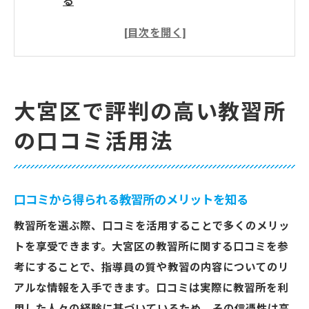
る
大宮区の教習所の人気指導員に関する口コ
ミ
予約の取りやすさをチェックするポイント
教習所の設備と環境を口コミで確認
大宮区で評判の高い教習所
料金プランの透明性を口コミで探る
の口コミ活用法
教習所の実績を口コミから読み解く
信頼できる教習所探しに役立つ口コミの見極め
方
口コミから得られる教習所のメリットを知る
本物の口コミと偽の口コミを見分ける方法
教習所を選ぶ際、口コミを活用することで多くのメリッ
教習所のレビューサイトの活用術
トを享受できます。大宮区の教習所に関する口コミを参
信頼性の高い口コミの特徴とは
考にすることで、指導員の質や教習の内容についてのリ
口コミを通じて知る地元の評判
アルな情報を入手できます。口コミは実際に教習所を利
親身な指導を受けられる教習所を見つける