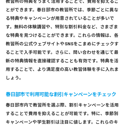
教習所の特典をうまく活用することで、費用を抑えるこ
特典を活用して費用を節約春日部市の教習所選
とができます。春日部市の教習所では、季節ごとに異な
びで成功する秘訣
る特典やキャンペーンが用意されていることが多いで
春日部市で特典を活用する教習所節約術
す。無料の体験講習や、特別な割引料金など、さまざま
教習所特典を利用して春日部市で賢く節約
な特典を見つけることができます。これらの情報は、各
教習所の公式ウェブサイトやSNSをこまめにチェックす
春日部市の教習所特典を活かして費用削減
ることで入手可能です。さらに、問い合わせを通じて最
特典活用で春日部市の教習所費用を抑える
新の特典情報を直接確認することも有効です。特典を活
成功する教習所選び特典の活用法
用することで、より満足度の高い教習体験を手に入れま
春日部市で特典を賢く使って教習所を選ぶ
しょう。
春日部市で理想の教習所を見つける料金と質を
両立する選び方
春日部市で利用可能な割引キャンペーンをチェック
春日部市で料金と質のバランスを保つ教習
春日部市内で教習所を選ぶ際、割引キャンペーンを活用
所選び
することで費用を抑えることが可能です。特に、季節別
理想の教習所を春日部市で見つけるための
キャンペーンや学生割引は注目に値します。これらのキ