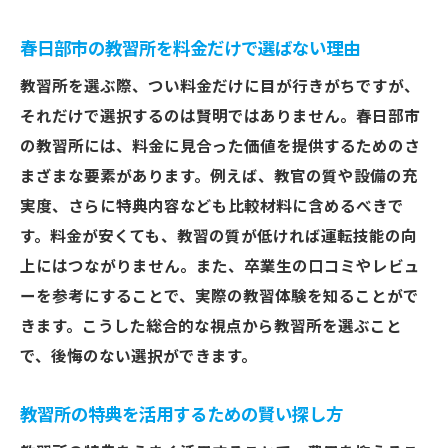
春日部市の教習所割引情報最新トレンド
春日部市の教習所を料金だけで選ばない理由
学割やキャンペーンを活用した教習所選び
春日部市の教習所で賢く学ぼう費用対効果を最
教習所を選ぶ際、つい料金だけに目が行きがちですが、
大限に引き出す方法
それだけで選択するのは賢明ではありません。春日部市
の教習所には、料金に見合った価値を提供するためのさ
春日部市で教習所を賢く選んで効率的に学
まざまな要素があります。例えば、教官の質や設備の充
ぶ
実度、さらに特典内容なども比較材料に含めるべきで
費用対効果を考慮した春日部市の教習所選
す。料金が安くても、教習の質が低ければ運転技能の向
び
上にはつながりません。また、卒業生の口コミやレビュ
春日部市の教習所で効率よく学ぶための戦
ーを参考にすることで、実際の教習体験を知ることがで
略
きます。こうした総合的な視点から教習所を選ぶこと
コストパフォーマンス重視の教習所選び
で、後悔のない選択ができます。
春日部市で費用対効果を最大化する教習法
教習所選びで知っておくべき費用対効果の
教習所の特典を活用するための賢い探し方
ポイント