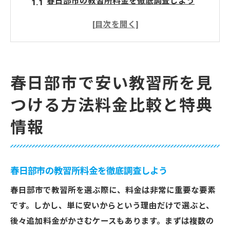
春日部市の教習所料金を徹底調査しよう
特典で選ぶ教習所春日部市で見つけるお得
なプラン
春日部市の教習所を料金だけで選ばない理
由
春日部市で安い教習所を見
教習所の特典を活用するための賢い探し方
つける方法料金比較と特典
春日部市で利用可能な割引キャンペーンを
チェック
情報
地域別の教習所料金情報を比較しよう
教習所選びのコツ春日部市で費用を抑えるため
に注目すべきポイント
春日部市の教習所料金を徹底調査しよう
春日部市で教習所を選ぶ際に重視すべきポ
春日部市で教習所を選ぶ際に、料金は非常に重要な要素
イント
です。しかし、単に安いからという理由だけで選ぶと、
予算を抑えるための教習所選びの秘訣
後々追加料金がかさむケースもあります。まずは複数の