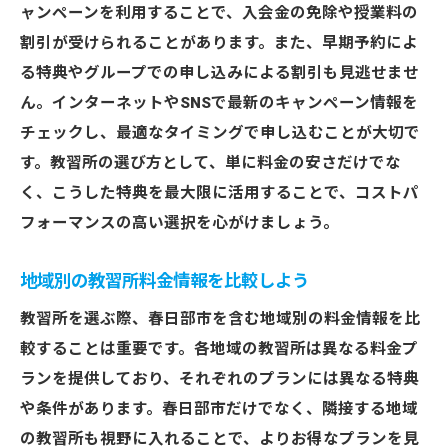
チェックポイント
ャンペーンを利用することで、入会金の免除や授業料の
料金と質を兼ね備えた春日部市の教習所探
割引が受けられることがあります。また、早期予約によ
し
る特典やグループでの申し込みによる割引も見逃せませ
春日部市で理想の教習所を選ぶためのヒン
ん。インターネットやSNSで最新のキャンペーン情報を
ト
チェックし、最適なタイミングで申し込むことが大切で
す。教習所の選び方として、単に料金の安さだけでな
料金と質を考慮した賢い教習所選択肢
く、こうした特典を最大限に活用することで、コストパ
春日部市で理想の教習所を選ぶための基本
フォーマンスの高い選択を心がけましょう。
教習所の選び方を徹底解説春日部市で最適なプ
ランを見つける
地域別の教習所料金情報を比較しよう
春日部市で最適な教習所プランを見つける
教習所を選ぶ際、春日部市を含む地域別の料金情報を比
方法
較することは重要です。各地域の教習所は異なる料金プ
教習所の選び方を春日部市で徹底ガイド
ランを提供しており、それぞれのプランには異なる特典
春日部市での教習所プラン選びのステップ
や条件があります。春日部市だけでなく、隣接する地域
最適なプランを選ぶための春日部市教習所
の教習所も視野に入れることで、よりお得なプランを見