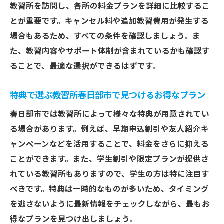
春日部市で賢く教習所を選ぶための比較ポ
教習所を訪問し、各所の料金プランを詳細に比較するこ
イント
とが重要です。キャンセル料や追加教習費用が発生する
場合もあるため、すべての条件を確認しましょう。ま
費用面だけでなく質を見極める教習所選び
た、教習内容やサポート体制が含まれているかも確認す
春日部市の教習所で確認すべきコスト削減
ることで、最適な選択ができるはずです。
ポイント
失敗しない教習所選び春日部市での注意点
特典で選ぶ教習所春日部市で見つけるお得なプラン
割引情報が満載春日部市の教習所でお得に免許
春日部市では教習所によって様々な特典が用意されてい
取得を目指す
る場合があります。例えば、早期申込割引や友人紹介キ
春日部市の教習所で見つけたい割引プラン
ャンペーンなどを活用することで、料金をさらに抑える
教習所の割引を活用して春日部市で免許取
ことができます。また、学生割引や限定プランが提供さ
得
れている教習所もありますので、学生の方は特に注目す
春日部市で利用できる割引情報を徹底解説
べきです。特典は一時的なものが多いため、タイミング
割引プランを比較して春日部市でお得に学
を逃さないように最新情報をチェックしながら、最もお
ぶ
得なプランを見つけ出しましょう。