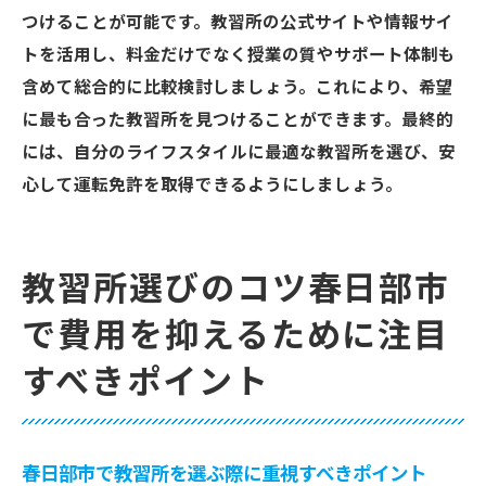
選び
つけることが可能です。教習所の公式サイトや情報サイ
教習所プランを比較して春日部市で最良の
トを活用し、料金だけでなく授業の質やサポート体制も
選択
含めて総合的に比較検討しましょう。これにより、希望
春日部市で理想の教習所プランを見つける
に最も合った教習所を見つけることができます。最終的
秘訣
には、自分のライフスタイルに最適な教習所を選び、安
心して運転免許を取得できるようにしましょう。
春日部市で費用を抑えた教習所選び特典を活用
して賢く免許取得
春日部市で費用を抑えた教習所選びのポイ
教習所選びのコツ春日部市
ント
で費用を抑えるために注目
特典を活用して春日部市で免許を取得する
方法
すべきポイント
春日部市の教習所で費用を抑える賢い選び
方
費用を抑えて春日部市で免許取得を目指す
春日部市で教習所を選ぶ際に重視すべきポイント