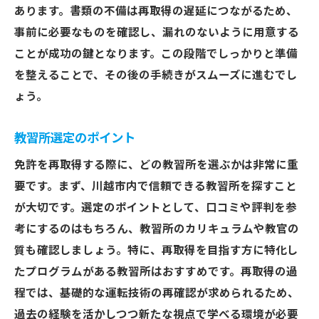
失敗を恐れずチャレンジする姿勢
あります。書類の不備は再取得の遅延につながるため、
サポートを最大限に活用する方法
事前に必要なものを確認し、漏れのないように用意する
モチベーションを保つためのヒント
ことが成功の鍵となります。この段階でしっかりと準備
効率的な学習方法の見つけ方
を整えることで、その後の手続きがスムーズに進むでし
ょう。
実技試験でのリラックス法
免許再取得で新たな生活を川越市から始めよう
教習所選定のポイント
新しい交通手段としての免許活用
免許を再取得する際に、どの教習所を選ぶかは非常に重
川越市でのドライブスポット紹介
要です。まず、川越市内で信頼できる教習所を探すこと
通勤通学の選択肢を広げる
が大切です。選定のポイントとして、口コミや評判を参
再取得後の目標設定と実現
考にするのはもちろん、教習所のカリキュラムや教官の
地域でのイベント参加で広がる交流
質も確認しましょう。特に、再取得を目指す方に特化し
新しいライフスタイルの提案
たプログラムがある教習所はおすすめです。再取得の過
川越市での免許再取得完了後に得られる新生活
程では、基礎的な運転技術の再確認が求められるため、
過去の経験を活かしつつ新たな視点で学べる環境が必要
行動範囲が広がるメリット