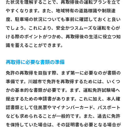
た状況を理解することで、再取得後の運転プランを立て
試験当日の流れと注意点
やすくなります。また、地域特有の道路標識や制限速
再取得後の手続きとその後のサポート
度、駐車場の状況についても事前に確認しておくと良い
免許再取得後の運転ルールを再確認
でしょう。これにより、安全かつスムーズな運転を心が
免許再取得を成功させるための川越市のサポー
ける際のポイントがつかめ、再取得後の生活に役立つ知
ト体制
識を蓄えることができます。
市役所や免許センターのサポート
地域の教習所の特色とサポート
再取得に必要な書類の準備
相談窓口の活用方法
免許の再取得を目指す際、まず第一に必要なのが書類の
地域コミュニティでの支援
準備です。川越市で免許を再取得するためには、いくつ
かの基本的な書類が必要です。まず、運転免許試験場へ
無料相談会や説明会を活用
提出するための申請書があります。これに加え、本人確
再取得に役立つカウンセリングサービス
認書類として住民票やマイナンバーカード、パスポート
川越市での免許再取得を成功に導く秘訣
なども求められることが一般的です。また、過去に免許
目標設定と計画的な学習
を保持していた場合は、その証明書も必要となる場合が