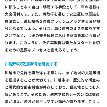
します。特に、川越市のような地域では、公共交通機関
川越市で免許を再取得するための重要な準備と
に頼ることなく自由に移動する手段として、車の運転は
は
大変便利です。また、再取得を通じて安全運転の意識を
再確認し、運転技術を再度ブラッシュアップする良い機
必要な健康診断を受ける
会となるでしょう。それは、単に過去のミスを取り戻す
書類提出の事前チェックリスト
だけでなく、今後の安全運転における意識改革にも繋が
教習所のスケジュール調整
ります。このように、免許再取得は新たなスタートを切
実技試験対策の準備
るための重要なプロセスと言えるでしょう。
筆記試験の勉強法
再取得成功のための心構え
川越市の交通事情を確認する
免許再取得のプロセスを理解し川越市で再スタ
川越市で免許を再取得する際には、まず地域の交通事情
ート
を把握することが大切です。川越市は、歴史的な街並み
プロセス全体を把握する
と現代的な都市機能が共存しており、観光地としても人
各プロセスでの必要な手続き
気があります。そのため、週末や観光シーズンには交通
量が増え、渋滞が発生しやすい箇所があります。こうし
免許再取得のスケジュール管理