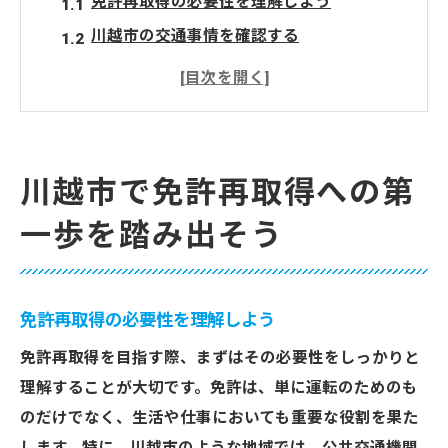
免許再取得の必要性を理解しよう
川越市の交通事情を確認する
再取得に必要な書類の準備
教習所選定のポイント
費用と時間の計画を立てる
初めてのステップとしての相談窓口の活用
川越市で免許再取得への第
適切な情報で免許再取得をスムーズに進める方
一歩を踏み出そう
法
最新の法改正とその影響を知る
インターネットを利用した情報収集のコツ
免許再取得の必要性を理解しよう
過去の経験者の体験談を参考にする
免許再取得を目指す際、まずはその必要性をしっかりと
川越市特有の手続きに注意する
理解することが大切です。免許は、単に運転のためのも
免許センターでの事前確認事項
のだけでなく、生活や仕事においても重要な役割を果た
免許再取得に関するFAQを活用