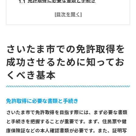
免許取得に必要な書類と手続き
さいたま市内の運転免許試験場の特徴
免許取得にかかるコストの把握
さいたま市での交通ルールの基礎知識
免許取得までのスケジュールを立てよう
さいたま市での免許取得を
免許取得を目指すための心構え
成功させるために知ってお
初心者必見！さいたま市の教習所選びで失敗し
くべき基本
ない方法
教習所選びのポイントとは？
さいたま市内で人気の教習所一覧
免許取得に必要な書類と手続き
自分に合ったコースやスケジュールを選ぶ
さいたま市で免許取得を目指す際には、まず必要な書類
口コミや評判を活用した教習所選び
と手続きを把握することが重要です。まず、住民票や健
オンライン予約のメリットと注意点
康保険証などの本人確認書類が必要です。また、証明写
初めての問い合わせで確認すべきこと