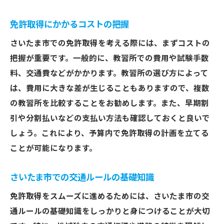
さいたま市の教習所で選べる特別プラン
自信を持って運転するための秘訣
免許取得にかかるコストの把握
インストラクターとのコミュニケーション
さいたま市での免許取得を考える際には、まずコストの
術
把握が重要です。一般的に、教習所での費用や試験手数
さいたま市での学科教習を効率よくクリアする
料、交通費などがかかります。教習所の選び方によって
コツ
は、費用に大きな差が生じることもありますので、複数
の教習所を比較することをお勧めします。また、早期割
効果的な学科教習の受け方
引や分割払いなどの支払い方法も確認しておくと良いで
さいたま市の学科試験で頻出する問題
しょう。これにより、予算内で免許取得の計画を立てる
オンライン学習を活用した効率的な学び方
ことが可能になります。
学科試験対策に役立つ参考書と教材
実践問題で学科試験に備える
さいたま市での交通ルールの基礎知識
学科教習の成果を上げるためのポイント
免許取得をスムーズに進めるためには、さいたま市の交
本免許試験に向けた準備のポイントと心構え
通ルールの基礎知識をしっかりと身につけることが大切
本免許試験に合格するための重要ポイント