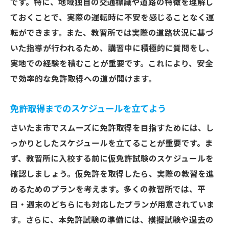
です。特に、地域独自の交通標識や道路の特徴を理解し
試験当日の流れと注意事項
ておくことで、実際の運転時に不安を感じることなく運
転ができます。また、教習所では実際の道路状況に基づ
メンタル面の準備と自信の持ち方
いた指導が行われるため、講習中に積極的に質問をし、
失敗を恐れず試験に挑むための心構え
実地での経験を積むことが重要です。これにより、安全
さいたま市での試験場の雰囲気と対策
で効率的な免許取得への道が開けます。
合格者が語る運転試験の成功の秘訣
免許取得で新たな自由を手に入れるためのロー
免許取得までのスケジュールを立てよう
ドマップ
さいたま市でスムーズに免許取得を目指すためには、し
免許取得後のライフスタイルの変化
っかりとしたスケジュールを立てることが重要です。ま
さいたま市内で楽しめるドライブスポット
ず、教習所に入校する前に仮免許試験のスケジュールを
安全運転を心掛けるための常識
確認しましょう。仮免許を取得したら、実際の教習を進
免許取得後の保険への加入手順
めるためのプランを考えます。多くの教習所では、平
日・週末のどちらにも対応したプランが用意されていま
車購入時に考慮すべきポイント
す。さらに、本免許試験の準備には、模擬試験や過去の
運転を楽しむためのスキルアップ方法