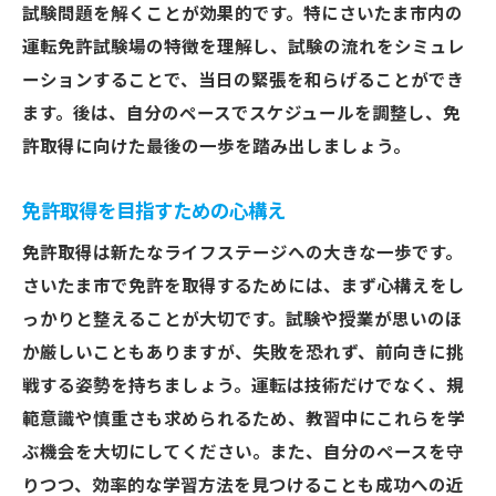
試験問題を解くことが効果的です。特にさいたま市内の
さいたま市でスムーズに免許取得を実現するた
運転免許試験場の特徴を理解し、試験の流れをシミュレ
めの全体像
ーションすることで、当日の緊張を和らげることができ
免許取得全体の流れを理解する
ます。後は、自分のペースでスケジュールを調整し、免
各ステップでの重要なチェックポイント
許取得に向けた最後の一歩を踏み出しましょう。
さいたま市内の交通事情と注意点
免許取得までのサポート体制を活用する
免許取得を目指すための心構え
効率的な免許取得に必要な準備と計画
免許取得は新たなライフステージへの大きな一歩です。
さいたま市での免許取得後の豊かな生活
さいたま市で免許を取得するためには、まず心構えをし
っかりと整えることが大切です。試験や授業が思いのほ
か厳しいこともありますが、失敗を恐れず、前向きに挑
戦する姿勢を持ちましょう。運転は技術だけでなく、規
範意識や慎重さも求められるため、教習中にこれらを学
ぶ機会を大切にしてください。また、自分のペースを守
りつつ、効率的な学習方法を見つけることも成功への近