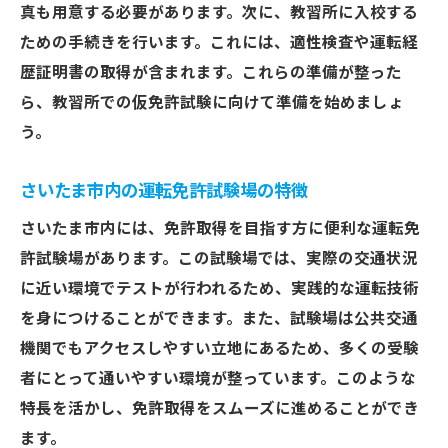
真も用意する必要があります。次に、教習所に入校する
仮免許取得のステップを解説！さいたま市での
ための手続きを行います。これには、適性検査や運転経
最短ルート
歴証明書の取得が含まれます。これらの準備が整った
仮免許試験の内容と合格のコツ
ら、教習所での仮免許試験に向けて準備を始めましょ
仮免許取得に必要な条件と注意点
う。
さいたま市での仮免許試験の流れ
さいたま市内の運転免許試験場の特徴
実技試験で陥りやすいミスを回避する
仮免許取得後のスムーズな進行方法
さいたま市内には、免許取得を目指す方に便利な運転免
許試験場があります。この試験場では、実際の交通状況
さいたま市内の仮免許試験合格率と対策
に近い環境でテストが行われるため、実践的な運転技術
運転技術を磨くための効果的な教習プランと
を身につけることができます。また、試験場は公共交通
は？
機関でもアクセスしやすい立地にあるため、多くの受験
実地教習でスキルアップする方法
者にとって通いやすい環境が整っています。このような
個別指導の利点と活用法
特長を活かし、免許取得をスムーズに進めることができ
運転技術を向上させるための練習法
ます。