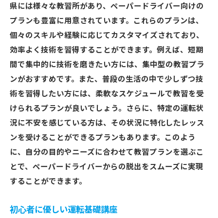
県には様々な教習所があり、ペーパードライバー向けの
ペーパードライバー卒業後のサポート
プランも豊富に用意されています。これらのプランは、
ペーパードライバー必見埼玉県で実践的な運転
個々のスキルや経験に応じてカスタマイズされており、
技術を学ぶ
効率よく技術を習得することができます。例えば、短期
実践的な運転技術の重要性
間で集中的に技術を磨きたい方には、集中型の教習プラ
安全運転のための基礎知識
ンがおすすめです。また、普段の生活の中で少しずつ技
難易度別運転練習プログラム
術を習得したい方には、柔軟なスケジュールで教習を受
交通ルールの理解を深める
けられるプランが良いでしょう。さらに、特定の運転状
況に不安を感じている方は、その状況に特化したレッス
シミュレーションを用いた実習
ンを受けることができるプランもあります。このよう
ペーパードライバーのよくある質問
に、自分の目的やニーズに合わせて教習プランを選ぶこ
埼玉県での教習プランでペーパードライバーに
とで、ペーパードライバーからの脱出をスムーズに実現
自信を
することができます。
自信を持って運転するためのステップ
教習で得られる安心感
初心者に優しい運転基礎講座