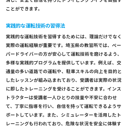
消し、安全で自信を持ったドライビングライフを目指す
安全運転のための心得
ことができます。
継続的なサポートを受ける方法
自信を持って運転できる未来を埼玉県でペーパ
実践的な運転技術の習得法
ードライバーを克服
実践的な運転技術を習得するためには、理論だけでなく
運転に自信を持つための計画
実際の運転経験が重要です。埼玉県の教習所では、ペー
教習の成功体験を活かす方法
パードライバーの方が安心して運転技術を磨けるよう、
ペーパードライバーからのステップアップ
多様な実践的プログラムを提供しています。例えば、交
通量の多い道路での運転や、駐車スキルの向上を目的と
自信を持って運転するためのサポート
したレッスンが組み込まれており、受講者は実際の状況
運転に対する肯定的な意識を持つ
に即したトレーニングを受けることができます。インス
未来の安全運転を目指して
トラクターは受講者一人ひとりの技量や不安に合わせ
て、丁寧に指導を行い、自信を持って運転できるようサ
ポートしています。また、シミュレーターを活用したト
レーニングも行われており、危険な状況を安全に体験す