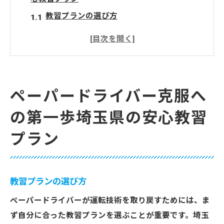
教習プランの選び方
初心者に優しい運転基礎講座
ペーパードライバー専用の安全運転コース
実践的な運転技術の習得法
インストラクターとの信頼関係を築く
ペーパードライバー克服へ
教習を始める前の心構え
の第一歩埼玉県の安心教習
埼玉県の教習プランでペーパードライバーを卒
プラン
業しよう
教習プランの特徴と利点
安心して運転を始めるための準備
教習プランの選び方
ペーパードライバー向け特別レッスン
ペーパードライバーが運転技術を取り戻すためには、ま
実践的な駐車技術を学ぶ
ず自分に合った教習プランを選ぶことが重要です。埼玉
インストラクターの豊富な指導経験