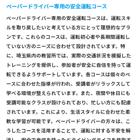
ペーパードライバー専用の安全運転コース
運転力を向上させる実践方法
ペーパードライバー専用の安全運転コースは、運転スキ
教習所での定期的なフィードバック
ルを取り戻したいと考えている方にとって理想的なプラ
自己評価を通じた運転技術の向上
ンです。これらのコースは、運転初心者や長期間運転し
運転に対する恐怖心の克服
ていない方のニーズに合わせて設計されています。特
実際の道路状況に合わせたトレーニング
に、埼玉県内の教習所では、実際の交通状況を模擬した
ペーパードライバーを卒業するまでの道の
トレーニングを提供し、参加者が安全に自信を持って運
り
転できるようサポートしています。各コースは個々のペ
埼玉県で再びハンドルを握るペーパードライバ
ースに合わせた指導が行われ、受講者がリラックスして
ー向け教習
学べる環境が整えられています。また、夜間や休日にも
再び運転を始めるための準備
受講可能なクラスが設けられており、忙しい方にも配慮
されています。これにより、生活スタイルに合わせた柔
ペーパードライバー専用の教習プラン
軟な学習が可能です。ペーパードライバーの方々は、こ
運転に対する不安解消ワークショップ
うしたコースを活用することで、運転に対する不安を解
実際の交通状況での練習