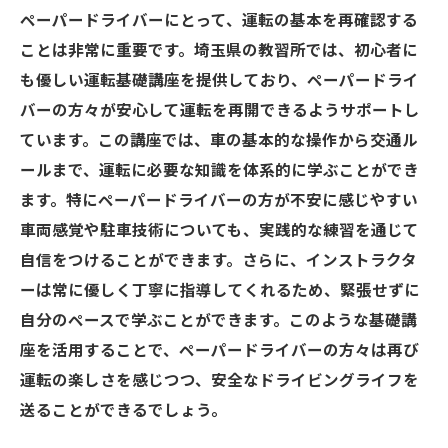
運転に必要なスキルの強化
ペーパードライバーにとって、運転の基本を再確認する
ペーパードライバーの不安を解消する方法
ことは非常に重要です。埼玉県の教習所では、初心者に
実践を重ねた成功体験の積み重ね
も優しい運転基礎講座を提供しており、ペーパードライ
教習終了後の自信アップサポート
バーの方々が安心して運転を再開できるようサポートし
ています。この講座では、車の基本的な操作から交通ル
経験豊富なインストラクターがサポートする埼
ールまで、運転に必要な知識を体系的に学ぶことができ
玉県の教習
ます。特にペーパードライバーの方が不安に感じやすい
インストラクターの選び方とその重要性
車両感覚や駐車技術についても、実践的な練習を通じて
個別指導で安心のサポート
自信をつけることができます。さらに、インストラクタ
経験を活かした的確なアドバイス
ーは常に優しく丁寧に指導してくれるため、緊張せずに
ペーパードライバーへの特別な指導法
自分のペースで学ぶことができます。このような基礎講
インストラクターとのコミュニケーション
座を活用することで、ペーパードライバーの方々は再び
教習所の評価と口コミをチェック
運転の楽しさを感じつつ、安全なドライビングライフを
送ることができるでしょう。
ペーパードライバー脱出への道埼玉県の教習で
運転力向上