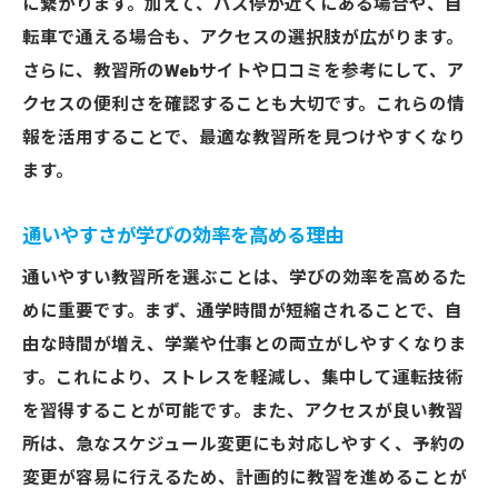
に繋がります。加えて、バス停が近くにある場合や、自
実践的な運転スキルを磨くための環境整備
転車で通える場合も、アクセスの選択肢が広がります。
口コミから探る理想の教習所埼玉県での評判の
さらに、教習所のWebサイトや口コミを参考にして、ア
見極め方
クセスの便利さを確認することも大切です。これらの情
報を活用することで、最適な教習所を見つけやすくなり
信頼できる口コミサイトの見分け方
ます。
教習所の評判を評判で確認するポイント
教習所の課題を口コミで把握する方法
通いやすさが学びの効率を高める理由
ポジティブなフィードバックを参考にする
通いやすい教習所を選ぶことは、学びの効率を高めるた
悪い口コミとの付き合い方
めに重要です。まず、通学時間が短縮されることで、自
口コミを活用した教習所選びのコツ
由な時間が増え、学業や仕事との両立がしやすくなりま
埼玉県の教習所見極めるポイントシミュレータ
す。これにより、ストレスを軽減し、集中して運転技術
ーの有無
を習得することが可能です。また、アクセスが良い教習
シミュレーターが提供する学習体験とは
所は、急なスケジュール変更にも対応しやすく、予約の
シミュレーターの有無が技術向上に及ぼす
変更が容易に行えるため、計画的に教習を進めることが