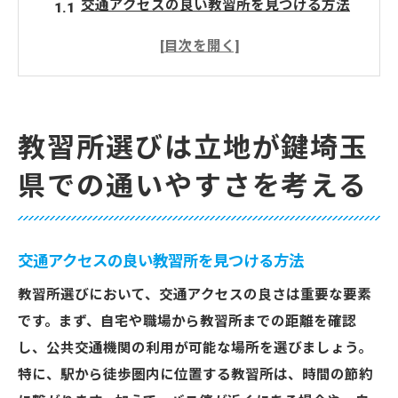
交通アクセスの良い教習所を見つける方法
通いやすさが学びの効率を高める理由
埼玉県内の主要駅からのアクセス性をチェ
ック
地域密着型の教習所が提供するメリット
教習所選びは立地が鍵埼玉
駐車場の有無とその重要性
県での通いやすさを考える
通学のストレスを軽減するための工夫
最新設備の教習所が埼玉県での運転技術向上の
秘訣
交通アクセスの良い教習所を見つける方法
最新のシミュレーター導入の利点とは
教習所選びにおいて、交通アクセスの良さは重要な要素
教習車の状態と種類を確認する方法
です。まず、自宅や職場から教習所までの距離を確認
デジタル教材の活用で学ぶ効率をアップ
し、公共交通機関の利用が可能な場所を選びましょう。
最新設備が安全運転に与える影響
特に、駅から徒歩圏内に位置する教習所は、時間の節約
技術向上をサポートする施設設備の重要性