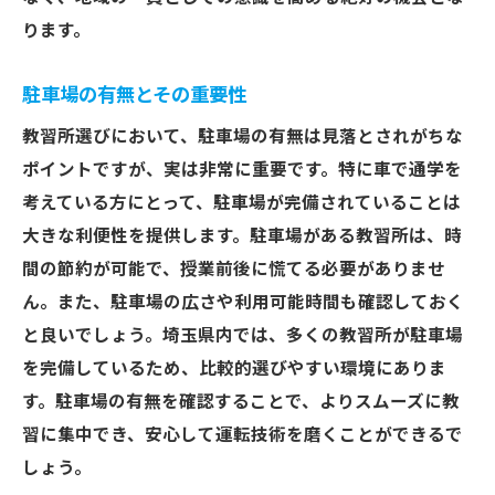
便性
ります。
スケジュール調整の柔軟性を確認する
予約の取りやすさが学習効率に与える影響
駐車場の有無とその重要性
キャンセルポリシーとその重要性
教習所選びにおいて、駐車場の有無は見落とされがちな
人気の時間帯を避けるための工夫
ポイントですが、実は非常に重要です。特に車で通学を
予約のしやすさを口コミで確認する
考えている方にとって、駐車場が完備されていることは
埼玉県であなたに合った教習所を見つけるため
大きな利便性を提供します。駐車場がある教習所は、時
の基本ガイド
間の節約が可能で、授業前後に慌てる必要がありませ
自分の学習スタイルに合った教習所の選び
ん。また、駐車場の広さや利用可能時間も確認しておく
方
と良いでしょう。埼玉県内では、多くの教習所が駐車場
を完備しているため、比較的選びやすい環境にありま
ライフスタイルに合わせた通学方法の検討
す。駐車場の有無を確認することで、よりスムーズに教
理想の教習所を探すためのリサーチ方法
習に集中でき、安心して運転技術を磨くことができるで
カスタマイズ可能な学習プランの有無
しょう。
教習所選びの決め手となる要素とは