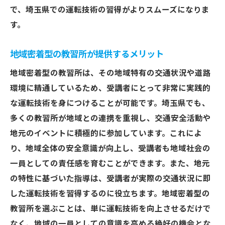
で、埼玉県での運転技術の習得がよりスムーズになりま
グ
す。
料金体系で比較埼玉県の教習所を効率よく選ぶ
方法
地域密着型の教習所が提供するメリット
料金とサービス内容を比較するポイント
地域密着型の教習所は、その地域特有の交通状況や道路
隠れコストを見逃さないための注意点
環境に精通しているため、受講者にとって非常に実践的
割引制度を賢く利用する方法
な運転技術を身につけることが可能です。埼玉県でも、
料金に見合った価値を見極める基準
多くの教習所が地域との連携を重視し、交通安全活動や
支払方法とその利便性の確認
地元のイベントに積極的に参加しています。これによ
コストパフォーマンスの良い教習所の選び
り、地域全体の安全意識が向上し、受講者も地域社会の
方
一員としての責任感を育むことができます。また、地元
の特性に基づいた指導は、受講者が実際の交通状況に即
予約のしやすさが決め手埼玉県でスムーズな教
した運転技術を習得するのに役立ちます。地域密着型の
習所通い
教習所を選ぶことは、単に運転技術を向上させるだけで
オンライン予約システムの使い方とその利
なく、地域の一員としての意識を高める絶好の機会とな