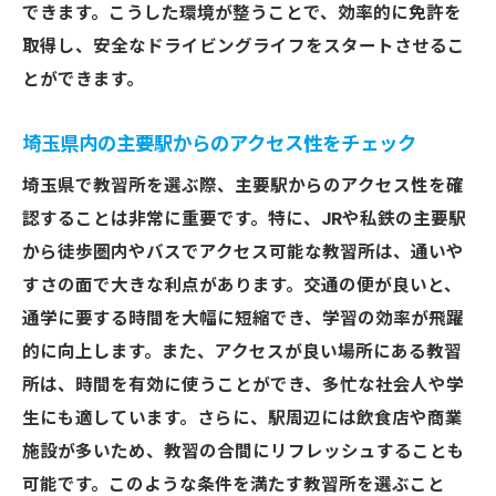
影響
できます。こうした環境が整うことで、効率的に免許を
取得し、安全なドライビングライフをスタートさせるこ
教習所の選択基準としてのシミュレーター
とができます。
の重要性
最新シミュレーターの使い方とその効果
埼玉県内の主要駅からのアクセス性をチェック
実践的な練習をサポートするシステム
埼玉県で教習所を選ぶ際、主要駅からのアクセス性を確
シミュレーターを活用した成功事例
認することは非常に重要です。特に、JRや私鉄の主要駅
教官の質を重視埼玉県で信頼できる教習所の選
から徒歩圏内やバスでアクセス可能な教習所は、通いや
び方
すさの面で大きな利点があります。交通の便が良いと、
教官の資格と経験をチェックする方法
通学に要する時間を大幅に短縮でき、学習の効率が飛躍
指導方法の合う教官を見つける重要性
的に向上します。また、アクセスが良い場所にある教習
優れた教官が運転技術に与える影響
所は、時間を有効に使うことができ、多忙な社会人や学
教官の評判を口コミで確認する
生にも適しています。さらに、駅周辺には飲食店や商業
施設が多いため、教習の合間にリフレッシュすることも
教官と生徒の信頼関係を築くために
可能です。このような条件を満たす教習所を選ぶこと
教官の指導方針と自分の学び方のマッチン