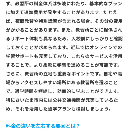
ト
ず、教習所の料金体系は多岐にわたり、基本的なプラン
に加えて追加費用が発生することがあります。たとえ
料金体系から見る教習所の選び方
ば、夜間教習や特別講習が含まれる場合、その分の費用
各種プランの比較で見極めるポイント
がかかることがあります。また、教習所ごとに提供され
さいたま市の教習所の料金体系が異なる理
るサポート体制も異なるため、入校前にしっかりと確認
由
しておくことが求められます。近年ではオンラインでの
さいたま市で見逃せない教習所の隠れ費用とは
学習サポートも充実しており、これらのサービスを活用
追加費用の種類とその対処法
することで、より柔軟に学習を進めることが可能です。
さいたま市の教習所のキャンセル料事情
さらに、教習所の立地も重要なポイントです。自宅や職
隠れ費用を避けるためのチェックリスト
場からアクセスしやすい場所にある教習所を選ぶこと
教習所選びで知っておくべき費用項目
で、通学時間を短縮し、効率的に学ぶことができます。
特にさいたま市内には公共交通機関が充実しているた
さいたま市の教習所における費用の透明性
め、それを活用した通学プランも検討しましょう。
特別料金や変動料金に注意しよう
割引キャンペーンを活用したさいたま市の教習
料金の違いを左右する要因とは？
所選び