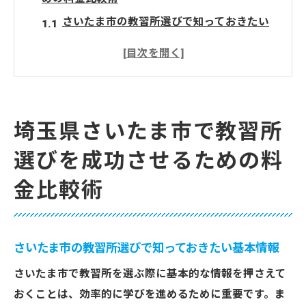
さいたま市の教習所選びで知っておきたい
基本情報
料金の違いを左右する要因とは？
他にはないさいたま市の教習所の魅力
地域別に見るさいたま市の教習所料金相場
埼玉県さいたま市で教習所
料金比較で見つける自分に合った教習所
選びを成功させるための料
さいたま市での料金比較に役立つ情報ソー
ス
金比較術
教習所の料金体系を徹底解剖:さいたま市の賢い
選び方
教習所の料金構造を知ることの重要性
さいたま市の教習所選びで知っておきたい基本情報
基本料金に含まれるものと別途費用
さいたま市で教習所を選ぶ際に基本的な情報を押さえて
さいたま市の教習所の料金表を見るポイン
おくことは、効率的に学びを進めるために重要です。ま