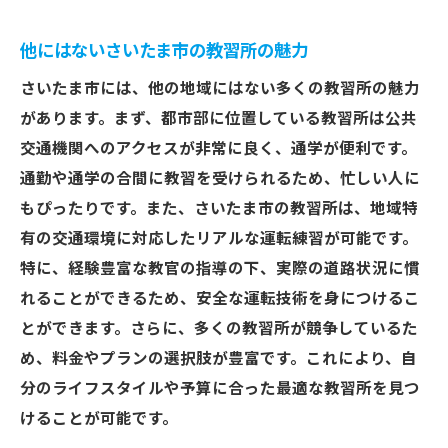
教習所の質を見極めるための口コミ分析
口コミで見つける良質な教習所
他にはないさいたま市の教習所の魅力
実際の体験談に基づくさいたま市の教習所
さいたま市には、他の地域にはない多くの教習所の魅力
評価
があります。まず、都市部に位置している教習所は公共
さいたま市の教習所の人気ランキングを口
交通機関へのアクセスが非常に良く、通学が便利です。
コミで見る
通勤や通学の合間に教習を受けられるため、忙しい人に
さいたま市での教習所選びを失敗しないための
もぴったりです。また、さいたま市の教習所は、地域特
ポイント
有の交通環境に対応したリアルな運転練習が可能です。
教習所選びで失敗しやすい原因とは
特に、経験豊富な教官の指導の下、実際の道路状況に慣
れることができるため、安全な運転技術を身につけるこ
失敗を防ぐためのリサーチ方法
とができます。さらに、多くの教習所が競争しているた
さいたま市の教習所選びで重視すべき要素
め、料金やプランの選択肢が豊富です。これにより、自
失敗を避けるための実践的アドバイス
分のライフスタイルや予算に合った最適な教習所を見つ
さいたま市での教習所選びの成功事例
けることが可能です。
後悔しない教習所選びのためのポイント