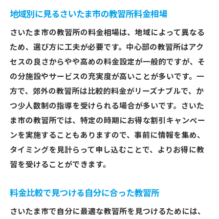
埼玉県さいたま市の教習所料金比較で最適解を
地域別に見るさいたま市の教習所料金相場
見つける
さいたま市の教習所の料金相場は、地域によって異なる
最適な教習所を見つけるための料金比較術
ため、選び方に工夫が必要です。中心部の教習所はアク
料金比較で失敗しないための注意点
セスの良さからやや高めの料金設定が一般的ですが、そ
さいたま市の教習所を選ぶ際の料金ガイド
の分施設やサービスの充実度が高いことが多いです。一
方で、郊外の教習所は比較的料金がリーズナブルで、か
料金比較で浮かび上がるおすすめ教習所
つ少人数制の指導を受けられる場合が多いです。さいた
さいたま市の教習所料金を比較するための
ま市の教習所では、特定の時期にお得な割引キャンペー
ツール
ンを実施することもありますので、事前に情報を集め、
料金比較を通じて自分に合ったプランを見
タイミングを見計らって申し込むことで、よりお得に教
つけよう
習を受けることができます。
口コミと料金比較で選ぶさいたま市の教習所
口コミと料金を併用した賢い選び方
料金比較で見つける自分に合った教習所
さいたま市の教習所で知っておくべき口コ
さいたま市で自分に最適な教習所を見つけるためには、