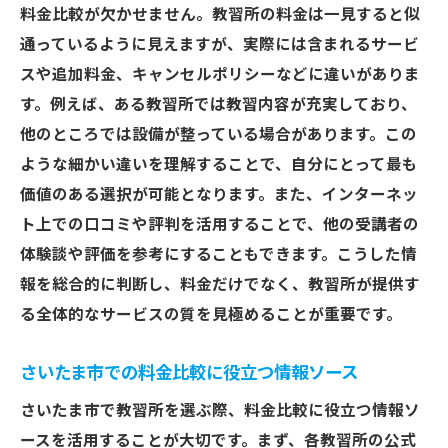
ミ情報
料金比較が欠かせません。教習所の料金は一見すると似
料金比較と口コミを組み合わせるメリット
通っているように見えますが、実際には含まれるサービ
実際の利用者の声を参考にする方法
スや追加料金、キャンセルポリシーなどに違いがありま
さいたま市の教習所選びでの口コミ活用法
す。例えば、ある教習所では教習内容が充実しており、
他のところでは設備が整っている場合があります。この
口コミと料金から見つける理想の教習所
ような細かい違いを理解することで、自分にとって最も
価値のある選択が可能となります。また、インターネッ
ト上での口コミや評判を活用することで、他の受講者の
体験談や評価を参考にすることもできます。こうした情
報を総合的に判断し、料金だけでなく、教習所が提供す
る全体的なサービスの質を見極めることが重要です。
さいたま市での料金比較に役立つ情報ソース
さいたま市で教習所を選ぶ際、料金比較に役立つ情報ソ
ースを活用することが大切です。まず、各教習所の公式