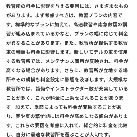
教習所の料金に影響を与える要因には、さまざまなもの
キャンペーン情報をいち早く入手する方法
があります。まず考慮すべきは、教習プランの内容で
割引キャンペーンを賢く利用するコツ
す。標準的なプランに加えて、高速教習や応急救護の講
さいたま市の教習所で行われるキャンペー
習が組み込まれているかなど、プランの幅に応じて料金
ン事例
が異なることがあります。また、教習所が提供する教習
オフシーズンを狙った予約でお得に
車の種類も料金に影響します。新しいモデルの車を使用
キャンペーン利用時の注意点と対策
する教習所では、メンテナンス費用が反映され、料金が
さいたま市の教習所での割引の種類とその
高くなる場合があります。さらに、教習所が立地する場
活用法
所やその規模も料金設定に影響を及ぼします。大規模な
教習所では、設備やインストラクター数が充実している
口コミからわかる埼玉県さいたま市の教習所の
ことが多く、これが料金に上乗せされることがありま
質
す。加えて、季節によっても料金が変動することがあ
口コミを信頼するための基準
り、春や夏の繁忙期には料金が高めになる傾向がありま
さいたま市の教習所選びにおける口コミ活
す。これらの要因を考慮に入れて、総合的に料金を比較
用法
し、自分に最適な教習所を選ぶことが大切です。