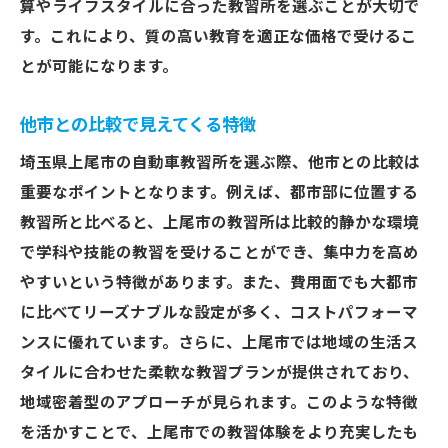
算やライフスタイルに合った教習所を選ぶことが大切で
上尾市で失敗しない教習所選びの決定版
す。これにより、質の高い教育を適正な価格で受けるこ
選択のポイントを再確認
とが可能になります。
自分に合った教習所を見つける
他市との比較で見えてくる特徴
長期的な視点で考える
地域特性を考慮した選択
埼玉県上尾市の自動車教習所を選ぶ際、他市との比較は
過去の失敗例から学ぶ
重要なポイントとなります。例えば、都市部に位置する
教習所と比べると、上尾市の教習所は比較的静かな環境
最終決断のためのチェックリスト
で学科や技能の教習を受けることができ、集中力を高め
やすいという特徴があります。また、費用面でも大都市
に比べてリーズナブルな設定が多く、コストパフォーマ
ンスに優れています。さらに、上尾市では地域の生活ス
タイルに合わせた柔軟な教習プランが提供されており、
地域密着型のアプローチが見られます。このような特徴
を活かすことで、上尾市での教習体験をより充実したも