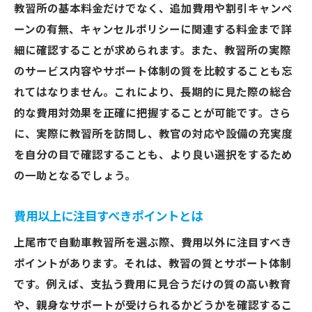
教習所の基本料金だけでなく、追加費用や割引キャンペ
質と費用の両立を叶える上尾市の自動車教習所
ーンの有無、キャンセルポリシーに関連する料金まで詳
の選び方
細に確認することが求められます。また、教習所の実際
評判の良い教習所の探し方
のサービス内容やサポート体制の質を比較することも忘
設備の充実度をチェック
れてはなりません。これにより、長期的に見た際の総合
講師の質にこだわる
的な費用対効果を正確に把握することが可能です。さら
卒業生の声を参考にする
に、実際に教習所を訪問し、教官の対応や設備の充実度
を自分の目で確認することも、より良い選択をするため
体験入学を利用して判断
の一助となるでしょう。
質の高いサポートを提供する所を選ぶ
隠れた費用を見逃さない！上尾市の教習所選び
費用以上に注目すべきポイントとは
のポイント
上尾市で自動車教習所を選ぶ際、費用以外に注目すべき
追加料金の有無を確認
ポイントがあります。それは、教習の質とサポート体制
教材費や試験費用に注意
です。例えば、支払う費用に見合うだけの質の高い教育
再試験時の費用を把握
や、親身なサポートが受けられるかどうかを確認するこ