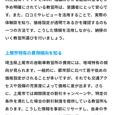
予め明確にされている教習所は、受講者にとって安心で
卒業生の満足度が高い理由
す。また、口コミやレビューを活用することで、実際の
最新設備を備えた施設を選ぶ
体験談を知り、価格設定が透明であるかを確認するのも
パーソナライズドな指導が魅力
一つの方法です。こうした情報を活用しながら、納得の
地域に密着したサポート
いく教習所選びを行いましょう。
ライフスタイルに合わせた教習プラン
安心のサポートとお得な費用を提供する上尾市
上尾市特有の費用傾向を知る
の教習所特集
埼玉県上尾市の自動車教習所の費用には、地域特有の傾
充実したサポート体制の重要性
向が見られます。一般的に、都市部に比べて若干低めの
不安を解消するためのカウンセリング
価格設定がされることが多いですが、それでも交通アク
オンラインサポートの活用
セスや設備の充実度によって価格に差が出ます。さら
に、上尾市では期間限定の割引キャンペーンや、特定の
契約前の相談サービスを利用
条件を満たした場合の割引制度を提供している教習所も
費用対効果の高い教習所一覧
あります。こうした情報を事前にリサーチし、自身の予
顧客満足度が高い理由を探る