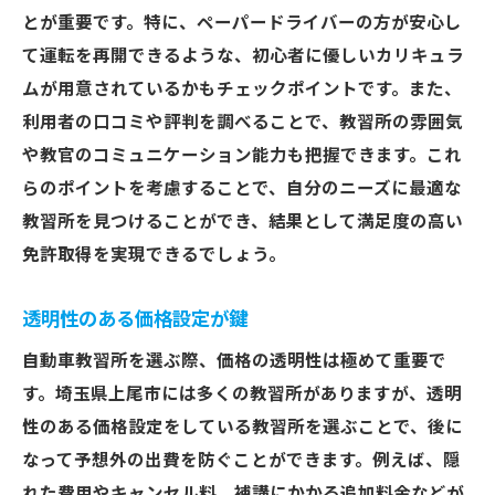
キャンセルポリシーを理解する
とが重要です。特に、ペーパードライバーの方が安心し
隠れたコスト削減の工夫
て運転を再開できるような、初心者に優しいカリキュラ
費用透明性の高い教習所を選ぶ
ムが用意されているかもチェックポイントです。また、
利用者の口コミや評判を調べることで、教習所の雰囲気
割引キャンペーンを活用して上尾市でお得に免
や教官のコミュニケーション能力も把握できます。これ
許取得をする方法
らのポイントを考慮することで、自分のニーズに最適な
季節ごとのキャンペーンを見逃さない
教習所を見つけることができ、結果として満足度の高い
紹介割引で得する方法
免許取得を実現できるでしょう。
早期申し込み特典を活かす
グループ申し込みのメリット
透明性のある価格設定が鍵
期間限定オファーの注意点
自動車教習所を選ぶ際、価格の透明性は極めて重要で
キャンペーン情報の入手方法
す。埼玉県上尾市には多くの教習所がありますが、透明
教習の質が違う！上尾市でおすすめの自動車教
性のある価格設定をしている教習所を選ぶことで、後に
習所とは
なって予想外の出費を防ぐことができます。例えば、隠
実績ある教習所の特徴
れた費用やキャンセル料、補講にかかる追加料金などが