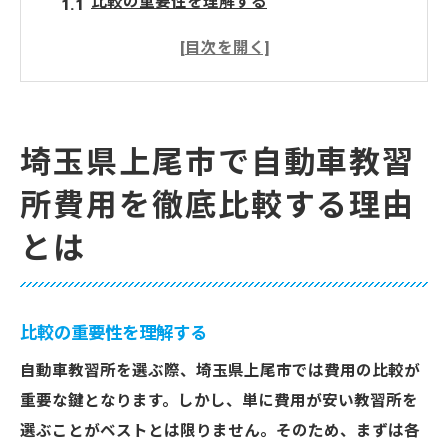
比較の重要性を理解する
費用以上に注目すべきポイントとは
透明性のある価格設定が鍵
上尾市特有の費用傾向を知る
他市との比較で見えてくる特徴
埼玉県上尾市で自動車教習
費用と質を両立するための基準
所費用を徹底比較する理由
上尾市での免許取得費用を節約するための賢い
とは
選択肢
早期割引や特典を利用する
地元割引を最大限活用
比較の重要性を理解する
ローンや支払いプランの選び方
自動車教習所を選ぶ際、埼玉県上尾市では費用の比較が
学割の活用で費用を抑える
重要な鍵となります。しかし、単に費用が安い教習所を
比較サイトを利用した最適化
選ぶことがベストとは限りません。そのため、まずは各
口コミでお得な情報を見つけ出す