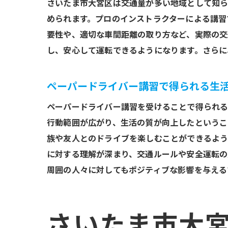
さいたま市大宮区は交通量が多い地域として知ら
ペ
められます。プロのインストラクターによる講習
さ
要性や、適切な車間距離の取り方など、実際の交
講
し、安心して運転できるようになります。さらに
さいた
ペ
ペーパードライバー講習で得られる生
講
ペーパードライバー講習を受けることで得られる
運
行動範囲が広がり、生活の質が向上したというこ
講
族や友人とのドライブを楽しむことができるよう
生
に対する理解が深まり、交通ルールや安全運転の
地
周囲の人々に対してもポジティブな影響を与える
ペーパ
講
さいたま市大
参