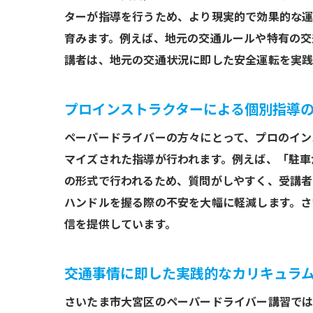
ターが指導を行うため、より現実的で効果的な運
試して
育みます。例えば、地元の交通ルールや特有の交
講
講者は、地元の交通状況に即した安全運転を実践
安
個
プロインストラクターによる個別指導
日
ペーパードライバーの方々にとって、プロのイン
ペ
マイズされた指導が行われます。例えば、「駐車
地
の形式で行われるため、質問がしやすく、受講者
安心の
ハンドルを握る際の不安を大幅に軽減します。さ
運
信を提供しています。
講
参
交通事情に即した実践的なカリキュラ
ペ
さいたま市大宮区のペーパードライバー講習では