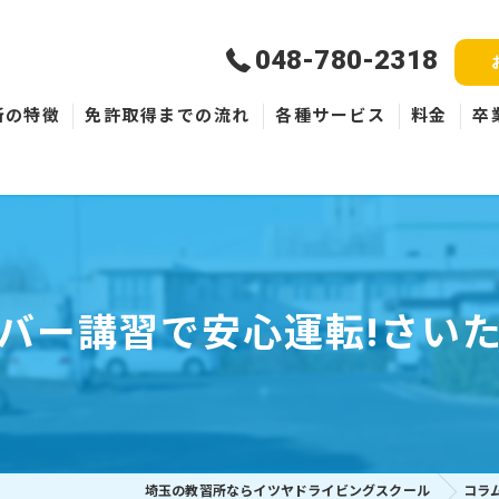
048-780-2318
所の特徴
免許取得までの流れ
各種サービス
料金
卒
新規取得
免許失効・取消
ペーパードライバー
バー講習で安心運転!さい
埼玉の教習所ならイツヤドライビングスクール
コラ