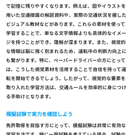
安全運転の基礎を再確認する
で記憶に残りやすくなります。例えば、図やイラストを
運転に自信を持つための心構え
用いた交通標識の解説資料や、実際の交通状況を模した
交通環境に慣れるための実地練習
ビジュアル教材などがあります。これらの素材を使って
ペーパードライバー向けのサポートサービ
学習することで、単なる文字情報よりも具体的なイメー
ス紹介
ジを持つことができ、理解が深まります。また、視覚的
な情報は脳に強く刻まれるため、運転中の判断力向上に
短期間で免許取得を成功させるための交通ルー
も繋がります。特に、ペーパードライバーの方にとって
ル学習の秘訣
は、こうした視覚素材を活用することで自信を持って運
短期間集中型学習のメリット
転を開始できるでしょう。したがって、視覚的な要素を
効率的な学習スケジュールの組み方
取り入れた学習方法は、交通ルールを効率的に身につけ
時間を有効に使うための必須テクニック
る手助けとなります。
集中力を高めるための環境作り
模擬試験で学習成果を確認
模擬試験で実力を確認しよう
実績から学ぶ合格への近道
免許取得を目指す方にとって、模擬試験は非常に有効な
免許取得に不可欠な交通ルール理解を深める実
学習方法です。特に一発試験を考えている場合、試験の