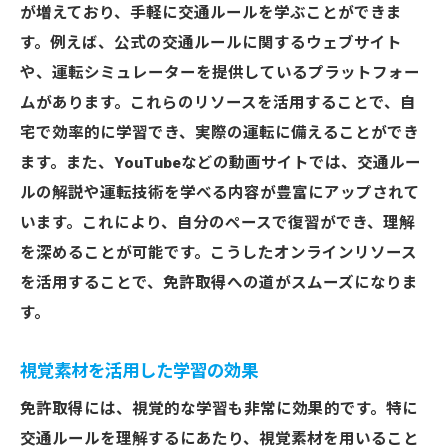
が増えており、手軽に交通ルールを学ぶことができま
効果的なペーパードライバー克服の方法
す。例えば、公式の交通ルールに関するウェブサイト
学習の動機を高める方法
や、運転シミュレーターを提供しているプラットフォー
一発試験に備えるための交通ルール徹底攻略法
ムがあります。これらのリソースを活用することで、自
一発試験の流れと注意点
宅で効率的に学習でき、実際の運転に備えることができ
試験前に知っておくべき交通ルールの要点
ます。また、YouTubeなどの動画サイトでは、交通ルー
実技試験のチェックポイント
ルの解説や運転技術を学べる内容が豊富にアップされて
模擬試験の活用方法とその効果
います。これにより、自分のペースで復習ができ、理解
を深めることが可能です。こうしたオンラインリソース
試験に向けたメンタルの整え方
を活用することで、免許取得への道がスムーズになりま
受験者の体験談から学ぶ成功の秘訣
す。
ペーパードライバーが安心して運転を再開する
ための交通ルール再学習
視覚素材を活用した学習の効果
教習所内でのリハビリ運転の始め方
免許取得には、視覚的な学習も非常に効果的です。特に
運転感覚を取り戻すためのステップ
交通ルールを理解するにあたり、視覚素材を用いること