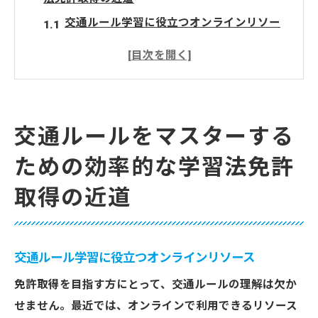
交通ルール学習に役立つオンラインリソー
ス
視覚素材を活用した学習の効果
模擬試験で実力を確認しよう
記憶を定着させるための復習テクニック
交通ルールをマスターする
学習時間を最大化するための時間管理術
ための効率的な学習法免許
実践練習で自信を深める方法
取得の近道
免許取得を目指す方必見交通ルール学習のポイ
ント
免許取得のための法律知識の基礎
交通ルール学習に役立つオンラインリソース
交通標識の意味と重要性を理解する
事故を未然に防ぐための予防策
免許取得を目指す方にとって、交通ルールの理解は欠か
せません。最近では、オンラインで利用できるリソース
運転に必要な精神的準備とは