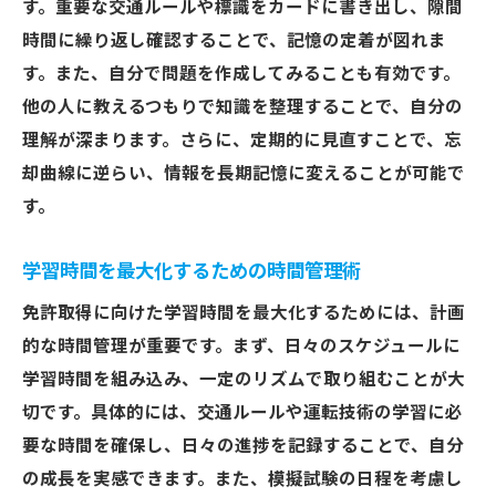
す。重要な交通ルールや標識をカードに書き出し、隙間
他の受験者から学ぶ成功体験
時間に繰り返し確認することで、記憶の定着が図れま
試験当日の流れを把握して準備する
す。また、自分で問題を作成してみることも有効です。
免許取得後の安全運転に役立つ交通ルールの知
他の人に教えるつもりで知識を整理することで、自分の
識を身につけよう
理解が深まります。さらに、定期的に見直すことで、忘
日常生活で応用できる運転テクニック
却曲線に逆らい、情報を長期記憶に変えることが可能で
交通ルールを遵守する意識を高める
す。
安全運転のための心構え
学習時間を最大化するための時間管理術
継続的な知識更新の重要性
事故を未然に防ぐための注意点
免許取得に向けた学習時間を最大化するためには、計画
的な時間管理が重要です。まず、日々のスケジュールに
ドライバーとしての責任を再確認
学習時間を組み込み、一定のリズムで取り組むことが大
切です。具体的には、交通ルールや運転技術の学習に必
要な時間を確保し、日々の進捗を記録することで、自分
の成長を実感できます。また、模擬試験の日程を考慮し