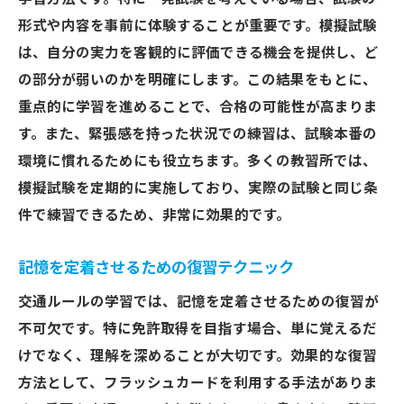
践的アプローチ
形式や内容を事前に体験することが重要です。模擬試験
実際の運転場面での交通ルールの適用
は、自分の実力を客観的に評価できる機会を提供し、ど
の部分が弱いのかを明確にします。この結果をもとに、
交通事故を防ぐための危険予測力
重点的に学習を進めることで、合格の可能性が高まりま
学んだ知識を実技に活かす方法
す。また、緊張感を持った状況での練習は、試験本番の
実践を通じて得られる新たな気付き
環境に慣れるためにも役立ちます。多くの教習所では、
交通ルール遵守のための心得
模擬試験を定期的に実施しており、実際の試験と同じ条
体験談から学ぶ、安全運転の重要性
件で練習できるため、非常に効果的です。
実技試験合格を目指すための交通ルール効率的
学習法
記憶を定着させるための復習テクニック
実技試験でのよくあるミスとその対策
交通ルールの学習では、記憶を定着させるための復習が
試験官の視点を理解するポイント
不可欠です。特に免許取得を目指す場合、単に覚えるだ
緊張を和らげるためのコツ
けでなく、理解を深めることが大切です。効果的な復習
方法として、フラッシュカードを利用する手法がありま
実技試験のシミュレーションで備える