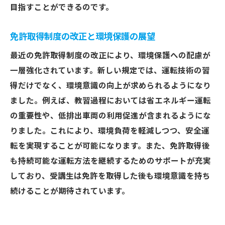
目指すことができるのです。
地域の環境問題に対応する免許取得施策
持続可能な交通手段の普及とその影響
免許取得制度の改正と環境保護の展望
埼玉の教習所が果たす環境保護の役割
最近の免許取得制度の改正により、環境保護への配慮が
免許取得がもたらす地域環境の改善
一層強化されています。新しい規定では、運転技術の習
未来の交通環境を支える免許取得プログラ
得だけでなく、環境意識の向上が求められるようになり
ム
ました。例えば、教習過程においては省エネルギー運転
の重要性や、低排出車両の利用促進が含まれるようにな
りました。これにより、環境負荷を軽減しつつ、安全運
転を実現することが可能になります。また、免許取得後
も持続可能な運転方法を継続するためのサポートが充実
しており、受講生は免許を取得した後も環境意識を持ち
続けることが期待されています。