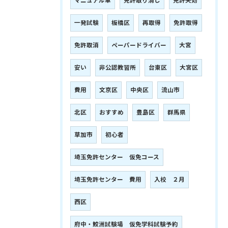
マニュアル車
免許取り消し
免許失効
一発試験
板橋区
再取得
免許取得
免許取消
ペーパードライバー
大宮
安い
非公認教習所
台東区
大宮区
費用
文京区
中央区
流山市
北区
おすすめ
豊島区
群馬県
草加市
初心者
埼玉免許センター 仮免コース
埼玉免許センター 費用
入校 ２月
西区
府中・鮫洲試験場 仮免学科試験予約