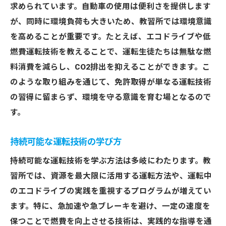
ペーパードライバーを支援するための環境
求められています。自動車の使用は便利さを提供します
配慮型プログラム
が、同時に環境負荷も大きいため、教習所では環境意識
を高めることが重要です。たとえば、エコドライブや低
小鹿野町の自然を守るための運転習慣
燃費運転技術を教えることで、運転生徒たちは無駄な燃
教習所と地域住民の協力による環境保護活
料消費を減らし、CO2排出を抑えることができます。こ
動
のような取り組みを通じて、免許取得が単なる運転技術
免許取得を通じた地域環境の理解促進
の習得に留まらず、環境を守る意識を育む場となるので
持続可能な未来に向けた免許取得と環境保護の
す。
新提案
次世代のドライバーに求められる環境意識
持続可能な運転技術の学び方
免許取得カリキュラムの環境保護への対応
持続可能な運転技術を学ぶ方法は多岐にわたります。教
交通手段の選択と環境負荷の低減
習所では、資源を最大限に活用する運転方法や、運転中
再生可能エネルギーを活用した教習所の取
のエコドライブの実践を重視するプログラムが増えてい
り組み
ます。特に、急加速や急ブレーキを避け、一定の速度を
持続可能な交通インフラの構築に向けた政
保つことで燃費を向上させる技術は、実践的な指導を通