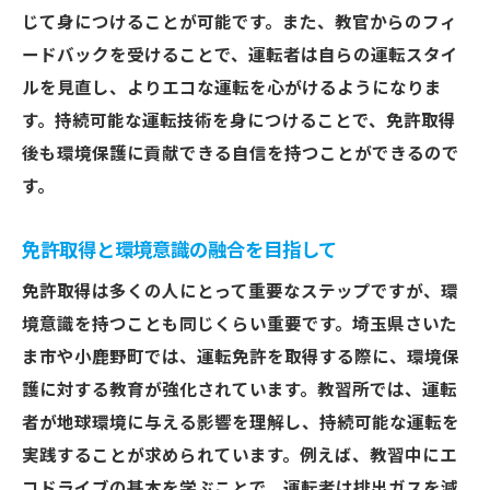
策
じて身につけることが可能です。また、教官からのフィ
ードバックを受けることで、運転者は自らの運転スタイ
運転教育の未来と環境保護の関係性
ルを見直し、よりエコな運転を心がけるようになりま
さいたま市での免許取得が環境保護に与える影
す。持続可能な運転技術を身につけることで、免許取得
響とは
後も環境保護に貢献できる自信を持つことができるので
さいたま市の交通事情と環境問題
す。
環境に配慮した免許取得がもたらす地域の
変化
免許取得と環境意識の融合を目指して
免許取得におけるエコロジカルフットプリ
免許取得は多くの人にとって重要なステップですが、環
ントの削減
境意識を持つことも同じくらい重要です。埼玉県さいた
環境保護活動を取り入れた教習所の役割
ま市や小鹿野町では、運転免許を取得する際に、環境保
地域交通の効率化による環境貢献
護に対する教育が強化されています。教習所では、運転
市民の環境意識向上を目指す教育プログラ
者が地球環境に与える影響を理解し、持続可能な運転を
ム
実践することが求められています。例えば、教習中にエ
教習所選びで始まる持続可能な免許取得の第一
コドライブの基本を学ぶことで、運転者は排出ガスを減