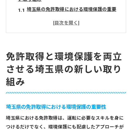
埼玉県の免許取得における環境保護の重要
性
持続可能な運転技術の学び方
免許取得と環境意識の融合を目指して
エコドライブの習得がもたらす環境効果
免許取得と環境保護を両立
地域社会と連携した環境に優しい教習の実
させる埼玉県の新しい取り
践
免許取得制度の改正と環境保護の展望
組み
小鹿野町での免許取得を通じた環境意識の高め
方
地域特有の環境問題と免許取得の関連性
埼玉県の免許取得における環境保護の重要性
小鹿野町で始まるエコフレンドリーな教習
埼玉県における免許取得は、運転に必要なスキルを身に
法
つけるだけでなく、環境保護にも配慮したアプローチが