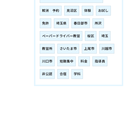
鮫洲 予約
見沼区
体験
お試し
免許
埼玉県
春日部市
所沢
ペーパードライバー教習
桜区
埼玉
教習所
さいたま市
上尾市
川越市
川口市
短期集中
料金
指導員
非公認
合宿
学科