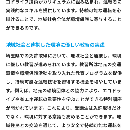
コドライブ技術がカリキュラムに組み込まれ、運転者に
エコドライブ教育の実践方法
実践的なスキルを提供しています。持続可能な運転を心
教官による環境意識向上のためのガイドラ
掛けることで、地域社会全体が環境保護に寄与すること
イン
ができるのです。
環境保護を考慮した教習プランの提案
経験豊富な教官による環境に優しい免許取得プ
地域社会と連携した環境に優しい教習の実践
ラン
埼玉県での免許取得において、地域社会と連携し、環境
教官が教えるエコドライブの重要性
に優しい教習が進められています。教習所は地元の交通
環境保護に配慮した免許取得のステップ
事情や環境保護活動を取り入れた教育プログラムを提供
実践的なエコドライブ指導法
し、持続可能な運転技術を習得する機会を増やしていま
教官と学ぶ持続可能な交通習慣
す。例えば、地元の環境団体との協力により、エコドラ
イブや省エネ運転の重要性を学ぶことができる特別講座
免許取得後の環境保護活動への参加
が開かれています。これにより、受講生は免許取得だけ
地域の自然を守るための運転教育
でなく、環境に対する意識も高めることができます。地
埼玉での免許取得が環境保護に貢献する理由
域住民との交流を通じて、より安全で持続可能な運転を
埼玉県の免許取得と環境保護の相乗効果