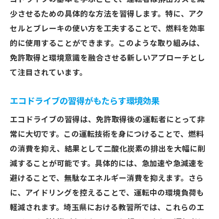
歩
少させるための具体的な方法を習得します。特に、アク
セルとブレーキの使い方を工夫することで、燃料を効率
エコ教習所の選び方とその利点
的に使用することができます。このような取り組みは、
環境に優しい教習所が提供する特別カリキ
免許取得と環境意識を融合させる新しいアプローチとし
ュラム
て注目されています。
持続可能な都市交通に貢献する教習所
教習所の環境保護活動への参加方法
エコドライブの習得がもたらす環境効果
地域社会に根ざした環境教育の実践
エコドライブの習得は、免許取得後の運転者にとって非
教習所選びが未来の交通環境を変える
常に大切です。この運転技術を身につけることで、燃料
免許取得と環境保護を実現するための具体的ア
の消費を抑え、結果として二酸化炭素の排出を大幅に削
プローチ
減することが可能です。具体的には、急加速や急減速を
効率的な免許取得のための環境保護プラン
避けることで、無駄なエネルギー消費を抑えます。さら
環境に優しい運転技術の習得方法
に、アイドリングを控えることで、運転中の環境負荷も
軽減されます。埼玉県における教習所では、これらのエ
地域社会と連携した持続可能な免許取得