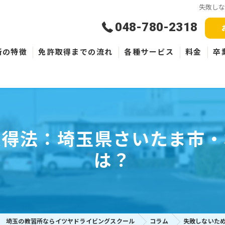
失敗し
048-780-2318
所の特徴
免許取得までの流れ
各種サービス
料金
卒
新規取得
免許失効・取消
取得法：埼玉県さいたま市・
ペーパードライバー
は？
埼玉の教習所ならイツヤドライビングスクール
コラム
失敗しないた