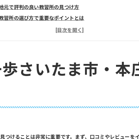
地元で評判の良い教習所の見つけ方
教習所の選び方で重要なポイントとは
さいたま市と本庄市の教習所の比較
アクセスの良さを重視した教習所選び
教習所の指導方針を確認する方法
教習所選びで失敗しないためのチェックリスト
一歩さいたま市・本
取得を成功させるための計画作りさいたま市と本庄市の視点か
免許取得までのスケジュールを立てる
短期集中コースと通常コースの違い
教習所のカリキュラムを理解しよう
学科試験対策の重要性
実技試験に向けた効率的な学習法
見つけることは非常に重要です。まず、口コミやレビューを
計画的な勉強で免許取得を目指す