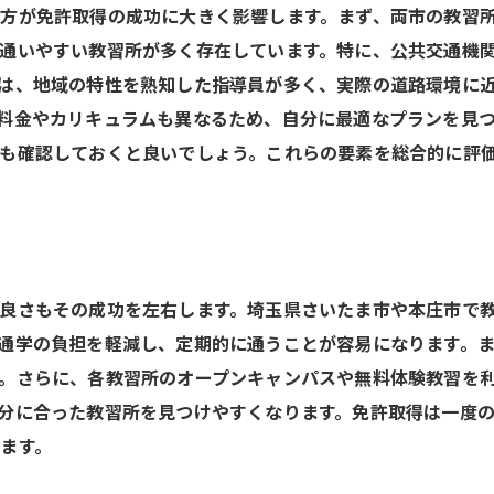
試験後の手続きも忘れずに
方が免許取得の成功に大きく影響します。まず、両市の教習
試験に向けたメンタルの整え方
通いやすい教習所が多く存在しています。特に、公共交通機
しない運転免許取得さいたま市・本庄市での実践的なステップ
は、地域の特性を熟知した指導員が多く、実際の道路環境に
初めての運転に備える心構え
料金やカリキュラムも異なるため、自分に最適なプランを見
も確認しておくと良いでしょう。これらの要素を総合的に評
実技試験対策のための実践練習
交通ルールを正確に理解する方法
トラブルを避けるための運転技術
練習中に起こりがちなミスと注意点
良さもその成功を左右します。埼玉県さいたま市や本庄市で
免許取得後に役立つ運転テクニック
通学の負担を軽減し、定期的に通うことが容易になります。
パードライバーにならないための免許取得後の運転練習法
。さらに、各教習所のオープンキャンパスや無料体験教習を
免許取得後の運転練習の重要性
分に合った教習所を見つけやすくなります。免許取得は一度
ペーパードライバー教習を利用するメリット
ます。
自信を持って運転するための練習法