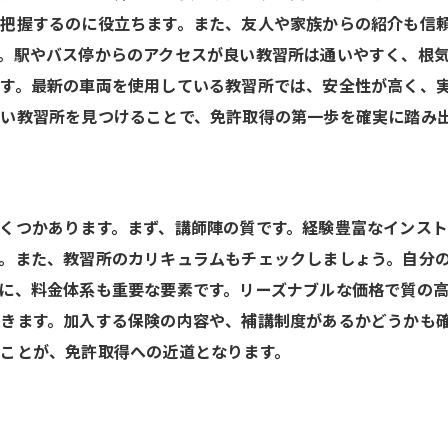
把握するのに役立ちます。また、友人や家族からの紹介も信
豊富なインストラクターによる指導で免許取得を着実に進める
。駅やバス停からのアクセスが良い教習所は通いやすく、根
インストラクターの経験を活かした学習法
す。最新の車両を使用している教習所では、安全性が高く、
個別指導のメリットと活用法
い教習所を見つけることで、免許取得の第一歩を確実に踏み
インストラクターとのコミュニケーションを大切に
フィードバックを活かして技術向上
教習所内での実技練習の重要性
くつかあります。まず、講師陣の質です。経験豊富なインス
メンタル面でのサポートの受け方
。また、教習所のカリキュラムもチェックしましょう。自分
たま市と本庄市での免許取得試験を控えたあなたへの重要なア
に、料金体系も重要な要素です。リーズナブルな価格で質の
試験当日の心構えと準備
きます。加入する保険の内容や、補講制度があるかどうかも
学科試験でよくあるミスとその対策
ことが、免許取得への近道となります。
実技試験における注意点
試験前日までに確認しておくべきポイント