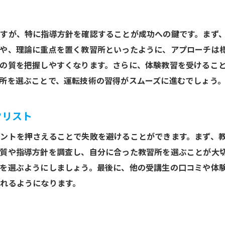
安全運転を心掛けるためのポイント
日常的に運転する習慣の作り方
すが、特に指導方針を確認することが成功への鍵です。まず
運転スキルを維持するための継続的な練習
や、理論に重点を置く教習所といったように、アプローチは
市で失敗しない免許取得の秘訣現地の教習所が提供する最適な
の質を把握しやすくなります。さらに、体験教習を受けるこ
教習所の特別プログラムを活用しよう
所を選ぶことで、運転技術の習得がスムーズに進むでしょう
地域特有の交通状況に備えた指導法
現地での試験対策を強化する方法
クリスト
教習所のサポートを最大限に活かす
ントを押さえることで失敗を避けることができます。まず、
本庄市の教習所での経験談
質や指導方針を調査し、自分に合った教習所を選ぶことが大
免許取得後も続くサポートの活用
を選ぶようにしましょう。最後に、他の受講生の口コミや体
たま市で免許取得を目指すすべき教習所選びのポイント
れるようになります。
口コミや評判をチェックする方法
教習所の施設と設備を確認