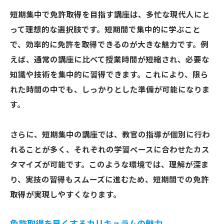
免許取得を目指すスキルアップの方法
短期集中で免許取得を目指す講座は、多忙な現代人にと
速成講座が提供する免許取得技能
って理想的な選択肢です。短期間で集中的に学ぶこと
免許取得を確実にするための講座選び
で、効率的に免許を取得できるのが大きな魅力です。例
速成講座で磨く免許取得の実践力
えば、通常の講座に比べて授業時間が短縮され、必要な
免許取得を加速する速成講座の選び方
知識や技術を集中的に習得できます。これにより、限ら
れた時間の中でも、しっかりとした準備が可能になりま
免許取得を成功させるための講座選び
す。
速成講座で免許取得を早める方法
講座選びで重要な免許取得のポイント
さらに、短期集中の講座では、教官の指導が個別に行わ
免許取得を効率化する速成講座の特徴
れることが多く、それぞれの学習ペースに合わせたカス
速成講座で理想の免許取得を実現する選択
タマイズが可能です。このような環境では、理解が深ま
免許取得を目指すための講座の選び方
り、実技の習得もスムーズに進むため、短期間での免許
速成講座で理想の免許取得を実現
取得が実現しやすくなります。
理想の免許取得を実現する速成講座の魅力