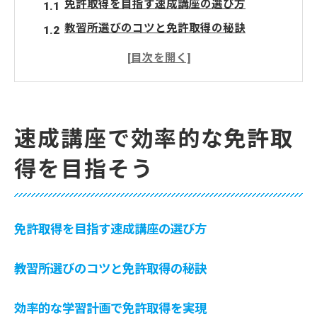
免許取得を目指す速成講座の選び方
教習所選びのコツと免許取得の秘訣
効率的な学習計画で免許取得を実現
免許取得を加速する教習の活用法
免許取得を成功させるスキルの磨き方
速成講座で得られる運転技術
速成講座で効率的な免許取
免許取得を早める速成講座の利点
得を目指そう
速成講座で免許取得が早まる理由
短期間で免許取得を実現する方法
免許取得に役立つ速成講座の特徴
免許取得を目指す速成講座の選び方
速成講座が提供する学習メリット
教習所選びのコツと免許取得の秘訣
免許取得を効率化する講座選びのポイント
速成講座で学ぶ免許取得の具体策
効率的な学習計画で免許取得を実現