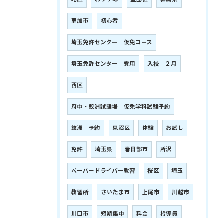
草加市
初心者
埼玉免許センター 仮免コース
埼玉免許センター 費用
入校 ２月
西区
府中・鮫洲試験場 仮免学科試験予約
鮫洲 予約
見沼区
体験
お試し
免許
埼玉県
春日部市
所沢
ペーパードライバー教習
桜区
埼玉
教習所
さいたま市
上尾市
川越市
川口市
短期集中
料金
指導員