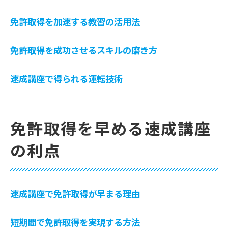
短期間で免許取得可能な講座の魅力
短期集中で免許取得を目指す講座
免許取得を加速する教習の活用法
免許取得を早くするカリキュラムの魅力
免許取得を成功させるスキルの磨き方
速成講座の時間管理術と成功例
免許取得を早めるための講座選び
速成講座で得られる運転技術
スムーズに免許取得できる講座の利点
免許取得を確実にする速成講座の選び方
速成講座でスムーズに免許取得する方法
免許取得を早める速成講座
免許取得をスムーズにする速成講座のテク
の利点
ニック
効率的な免許取得に向けた速成講座活用法
速成講座で学ぶ免許取得のステップ
速成講座で免許取得が早まる理由
免許取得を目指すための講座受講のポイン
ト
短期間で免許取得を実現する方法