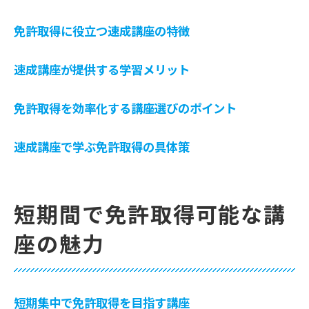
スムーズな免許取得をサポートする速成講
免許取得に役立つ速成講座の特徴
座
免許取得を加速する講座の選び方
速成講座が提供する学習メリット
効率的に免許取得できる速成講座の活用法
免許取得を効率化する速成講座の活用法
免許取得を効率化する講座選びのポイント
速成講座で免許取得を確実にする方法
速成講座で学ぶ免許取得の具体策
免許取得に必要なスキルを速成講座で学ぶ
速成講座を最大限に活用するためのヒント
免許取得を効率的に進めるための講座選び
短期間で免許取得可能な講
免許取得を加速する速成講座の活用術
座の魅力
速成講座で学ぶ免許取得のスキル
免許取得をサポートする速成講座のスキル
速成講座で身につける免許取得の基本技術
短期集中で免許取得を目指す講座