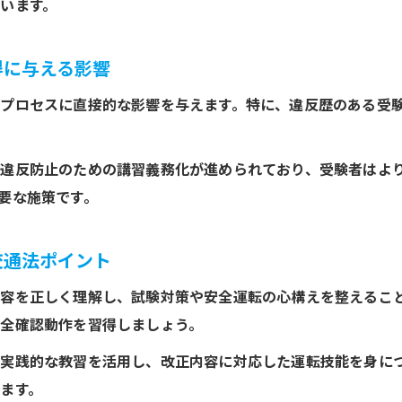
います。
道路交通法改正一覧で分かる免許取得と罰則の変化
改正道路交通法の罰則規定と免許取得対策を解説
得に与える影響
免許取得後に注意したい道路交通法改正の最新罰則
プロセスに直接的な影響を与えます。特に、違反歴のある受
警察庁発表の改正で強化される罰則と免許取得準備
新旧対照表で見る免許取得基準の変化
や違反防止のための講習義務化が進められており、受験者はよ
道路交通法改正新旧対照表で免許取得基準を確認
要な施策です。
改正前後でどう変わる免許取得基準のポイント
新旧対照表から読み解く道路交通法改正と免許取得
交通法ポイント
免許取得希望者が知るべき基準変更の重要点
容を正しく理解し、試験対策や安全運転の心構えを整えるこ
道路交通法改正2026で見直された免許取得条件
全確認動作を習得しましょう。
実践的な教習を活用し、改正内容に対応した運転技能を身に
ます。