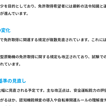
少を目的としており、免許取得希望者には最新の法令知識と
道路交通法改正2026で免許取得後の運転ルールが変わ
が進んでいます。
新旧対照表で学ぶ免許取得後の最新運転ルール
免許取得者に必須の道路交通法改正2026重要点
の変化
一覧から読み解く運転ルールと免許取得の関係
警察庁発表の改正内容で免許取得後の注意点を解説
で免許取得に関連する規定が複数見直されています。これに
自転車通勤者が押さえたい改正ポイントとは
道路交通法改正で免許取得と自転車通勤の新ルール
型原動機の免許取得に関する規定も改正されており、試験で
れています。
免許取得者が知るべき自転車追い越しの改正内容
自転車通勤者が注意したい道路交通法改正2026
基準の見直し
改正により変わる自転車と免許取得の関係性
道路交通法改正自転車一覧で押さえるべきポイント
が大幅に見直される予定です。主な改正点は、安全運転能力の評
道路交通法改正の罰則強化と免許取得対策
がるほか、認知機能検査の導入や自転車関連ルールの理解度
免許取得に影響する道路交通法改正の罰則強化点