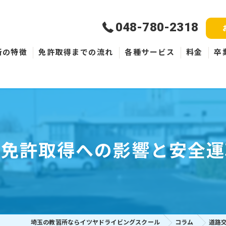
048-780-2318
所の特徴
免許取得までの流れ
各種サービス
料金
卒
新規取得
免許失効・取消
ペーパードライバー
る免許取得への影響と安全運
埼玉の教習所ならイツヤドライビングスクール
コラム
道路