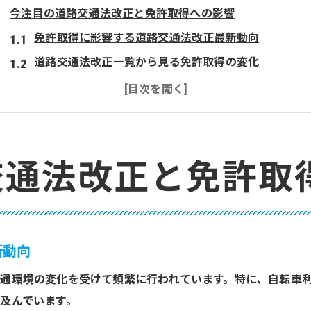
今注目の道路交通法改正と免許取得への影響
免許取得に影響する道路交通法改正最新動向
道路交通法改正一覧から見る免許取得の変化
2026年道路交通法改正による免許取得基準の見直し
警察庁発表の道路交通法改正が免許取得に与える影響
免許取得を目指す人のための改正道路交通法ポイント
免許取得を目指すなら知りたい改正ポイント
交通法改正と免許取
免許取得前に押さえるべき最新改正道路交通法
免許取得に直結する道路交通法改正の重要ポイント
道路交通法改正2026一覧で必見の免許取得ルール
新動向
警察庁が公表した改正道路交通法の免許取得影響
通環境の変化を受けて頻繁に行われています。特に、自転車
道路交通法改正で変わる免許取得時の注意事項
及んでいます。
最新道路交通法改正2026で変わる運転ルール解説