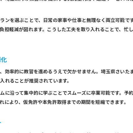
ハイスピードプランで免許取得日数短縮術
スケジュール調整で最短免許取得を実現
ランを選ぶことで、日常の家事や仕事と無理なく両立可能で
負担軽減が図れます。こうした工夫を取り入れることで、忙
短期間で免許取得を目指すための準備法
免許取得ハイスピードプラン活用のコツ
効率良い免許取得に向けた学習計画の立て方
適化
送迎バスや託児室つきプランの活用術とは
免許取得に便利な無料送迎バスの予約方法
は、効率的に教習を進めるうえで欠かせません。埼玉県さいた
入れることが推奨されています。
託児室利用で安心して免許取得を目指す
ママ層に嬉しい託児サービス付き免許取得術
ムに沿って集中的に学ぶことでスムーズに卒業可能です。予
れにより、仮免許や本免許取得までの期間を短縮できます。
送迎と託児で叶える免許取得プランの選び方
子育てと両立しやすい免許取得の工夫
介