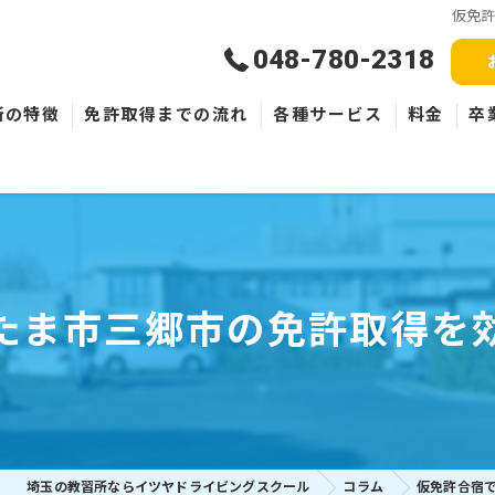
仮免
048-780-2318
所の特徴
免許取得までの流れ
各種サービス
料金
卒
新規取得
免許失効・取消
ペーパードライバー
たま市三郷市の免許取得を
埼玉の教習所ならイツヤドライビングスクール
コラム
仮免許合宿