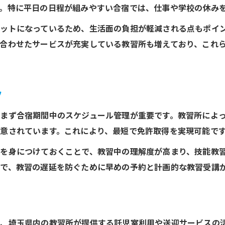
。特に平日の日程が組みやすい合宿では、仕事や学校の休み
通学と合宿どっちが安いか徹底比較で解説
ットになっているため、生活面の負担が軽減される点もポイ
免許取得コストを抑える通学と合宿の違い
合わせたサービスが充実している教習所も増えており、これ
合宿免許はいつが安い？時期別の比較法
三郷エリアで免許取得費用を賢く節約
通学と合宿の免許取得料金比較ポイント
ツ
費用面から選ぶ免許取得プランのヒント
まず合宿期間中のスケジュール管理が重要です。教習所によ
三郷エリアで免許取得プランを柔軟に選ぶポイント
意されています。これにより、最短で免許取得を実現可能で
自分に合う免許取得プラン見極め術
を身につけておくことで、教習中の理解度が高まり、技能教
三郷で選べる多様な免許取得プラン
で、教習の遅延を防ぐために早めの予約と計画的な教習受講
免許取得プランを比較する際の注目点
スケジュール重視の免許取得プラン選び
柔軟な免許取得方法で負担を軽減する工夫
ハイスピードプランで免許取得を最短目指す方法
、埼玉県内の教習所が提供する託児室利用や送迎サービスの