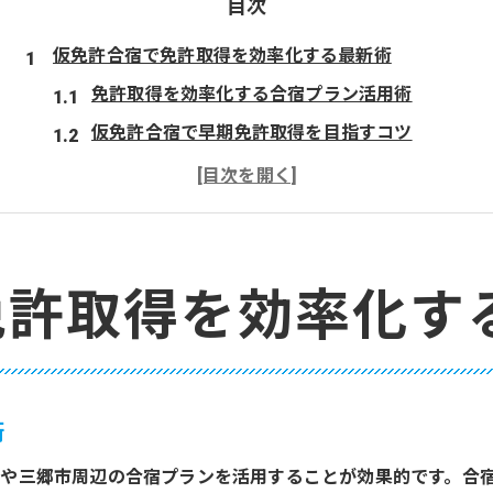
目次
仮免許合宿で免許取得を効率化する最新術
免許取得を効率化する合宿プラン活用術
仮免許合宿で早期免許取得を目指すコツ
家事と両立できる免許取得方法の工夫
免許取得に向けた教習スケジュール最適化
合宿免許で取得を時短するポイント紹介
埼玉県さいたま市三郷市発・免許取得の選び方
免許取得を効率化す
免許取得に最適な合宿と通学の違いを比較
三郷市で免許取得する際の選択ポイント
自分に合った免許取得方法を見極めるコツ
術
家族や仕事との両立重視の免許取得法
や三郷市周辺の合宿プランを活用することが効果的です。合
口コミで選ぶ！三郷エリアの免許取得体験