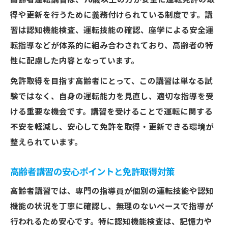
高齢者運転講習は、70歳以上の方が安全に運転免許の取
高齢者講習で免許更新に必要な準備と注意
得や更新を行うために義務付けられている制度です。講
点
習は認知機能検査、運転技能の確認、座学による安全運
高齢者運転講習の予約から受講までの流れ
転指導などが体系的に組み合わされており、高齢者の特
免許取得を目指す方の高齢者講習体験談
性に配慮した内容となっています。
認知機能検査や実車指導の内容徹底ガイド
免許取得を目指す高齢者にとって、この講習は単なる試
免許取得前に知る認知機能検査のポイント
験ではなく、自身の運転能力を見直し、適切な指導を受
高齢者講習での実車指導と免許取得との関
ける重要な機会です。講習を受けることで運転に関する
係
不安を軽減し、安心して免許を取得・更新できる環境が
認知機能検査の内容と免許取得の流れを解
整えられています。
説
実車指導が免許取得に与える影響と対策法
高齢者講習の安心ポイントと免許取得対策
高齢者運転講習での認知機能検査の準備方
高齢者講習では、専門の指導員が個別の運転技能や認知
法
機能の状況を丁寧に確認し、無理のないペースで指導が
免許取得のために押さえたい高齢者講習の基礎
行われるため安心です。特に認知機能検査は、記憶力や