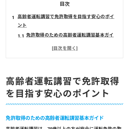
目次
高齢者運転講習で免許取得を目指す安心のポイ
ント
免許取得のための高齢者運転講習基本ガイ
ド
高齢者講習の安心ポイントと免許取得対策
講習内容と免許取得の流れを分かりやすく
解説
高齢者運転講習で免許取得
高齢者運転講習で不安を解消する準備方法
を目指す安心のポイント
免許取得に役立つ高齢者講習の実体験共有
免許更新に必要な高齢者運転講習の流れとは
免許更新に必須の高齢者運転講習の流れ
免許取得のための高齢者運転講習基本ガイド
免許取得と高齢者講習の日程や手順を解説