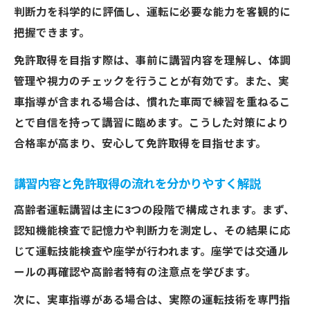
知識
判断力を科学的に評価し、運転に必要な能力を客観的に
把握できます。
免許取得に役立つ高齢者講習の基礎知識と
は
免許取得を目指す際は、事前に講習内容を理解し、体調
高齢者運転講習の内容や流れを徹底チェッ
管理や視力のチェックを行うことが有効です。また、実
ク
車指導が含まれる場合は、慣れた車両で練習を重ねるこ
免許取得前に覚えたい高齢者講習の基本項
とで自信を持って講習に臨めます。こうした対策により
目
合格率が高まり、安心して免許取得を目指せます。
高齢者講習の基礎知識で免許取得をスムー
講習内容と免許取得の流れを分かりやすく解説
ズに
高齢者運転講習は主に3つの段階で構成されます。まず、
免許取得を目指す方の高齢者講習準備ポイ
認知機能検査で記憶力や判断力を測定し、その結果に応
ント
じて運転技能検査や座学が行われます。座学では交通ル
講習費用やテスト内容を事前に確認するコツ
ールの再確認や高齢者特有の注意点を学びます。
免許取得に向け高齢者講習費用を賢く確認
次に、実車指導がある場合は、実際の運転技術を専門指
高齢者運転講習のテスト内容と費用の最新