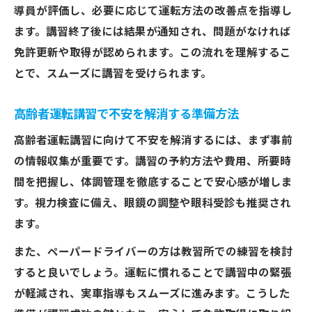
導員が評価し、必要に応じて運転方法の改善点を指導し
動向
ます。講習終了後には結果が通知され、問題がなければ
免許取得前にチェックしたい講習費用のポ
免許更新や取得が認められます。この流れを理解するこ
イント
とで、スムーズに講習を受けられます。
高齢者講習の費用比較と免許取得の注意事
項
高齢者運転講習で不安を解消する準備方法
テスト内容や費用で押さえたい免許取得の
高齢者運転講習に向けて不安を解消するには、まず事前
コツ
の情報収集が重要です。講習の予約方法や費用、所要時
実車指導で気をつける運転技能チェックの注意
間を把握し、体調管理を徹底することで安心感が増しま
点
す。視力検査に備え、眼鏡の調整や眼科受診も推奨され
免許取得に直結する実車指導の注意点解説
ます。
高齢者運転講習の運転技能チェックで意識
また、ペーパードライバーの方は教習所での練習を検討
すべき点
すると良いでしょう。運転に慣れることで講習中の緊張
実車指導で免許取得を目指す際のアドバイ
が軽減され、実車指導もスムーズに進みます。こうした
ス