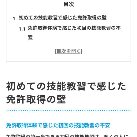
目次
初めての技能教習で感じた免許取得の壁
免許取得体験で感じた初回の技能教習の不
安
初めての実車操作で免許取得の壁を実感
技能教習で免許取得へ踏み出す第一歩とは
免許取得のための初回技能教習の流れと注
意点
初めての技能教習で感じた
初めての技能教習で怖さを乗り越えるコツ
免許取得の壁
不安解消に役立つ免許取得体験のヒント
免許取得経験者が語る不安解消の実践方法
初めての技能教習に役立つ免許取得のヒン
免許取得体験で感じた初回の技能教習の不安
ト