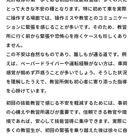
免許取得の第一歩である初回の技能教習は、多くの人に
免許取得体験談で分かる安心ポイント集
とって大きな不安の種となります。特に初めて車を実際
知恵袋で見つけた免許取得の不安対策法
に操作する場面では、操作ミスや教官とのコミュニケー
免許取得の不安を減らす教習所での工夫と
ションに緊張を感じることが多いです。そのため、教習
は
所に行く前から緊張や恐怖心を抱くケースも珍しくあり
技能教習でつまずいた時の乗り越え方
ません。
免許取得体験から学ぶ技能教習の失敗克服
この不安は自然なものであり、誰しもが通る道です。例
術
えば、ペーパードライバーや運転経験がない方は、車両
技能教習で不安を感じた際の免許取得アド
感覚が掴めず戸惑うことが多いでしょう。そうした状況
バイス
を理解したうえで、教習所側も初心者に寄り添った指導
を心掛けています。
教習所でつまずいた免許取得エピソードと
対策
初回の技能教習で感じる不安を軽減するためには、事前
初めての技能教習でのつまずきを乗り越え
の心構えや教習所選びが重要です。信頼できる教官や環
る方法
境であれば、安心して技能習得に集中できます。実際に
免許取得を諦めないための技能教習サポー
多くの教習生が、初回の緊張を乗り越えた後は徐々に自