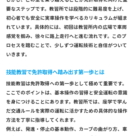
しかし、この壁を乗り越えることが免許取得に向けた重
40代運転免許ブログから学ぶ体験とアドバ
要なステップです。教習所では段階的に難易度を上げ、
イス
初心者でも安全に実車操作を学べるカリキュラムが組ま
れています。具体的には、初回は教習所内の広場で車両
年齢を気にせず免許取得に成功する方法
感覚を掴み、徐々に路上走行へと進む流れです。このプ
忙しい主婦でも叶えた免許取得の実践記
ロセスを踏むことで、少しずつ運転技術と自信がついて
主婦が語る免許取得体験と通学の工夫
いきます。
忙しい主婦でも免許取得を実現した方法
教習所ブログ主婦体験記に学ぶ継続の秘訣
技能教習で免許取得へ踏み出す第一歩とは
家事と両立しながら進める免許取得の流れ
技能教習は免許取得への第一歩として極めて重要です。
主婦目線で考える免許取得の時間管理術
ここでのポイントは、基本操作の習得と安全運転の意識
を身につけることにあります。教習所では、座学で学ん
だ交通ルールを実際の運転に活かすための具体的な操作
方法を丁寧に指導してくれます。
例えば、発進・停止の基本動作、カーブの曲がり方、車