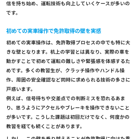
ト集
信を持ち始め、運転技術も向上していくケースが多いの
です。
教習所の日常を通じて学ぶ免許取得術
教習所の日常体験が免許取得に役立つ理由
初めての実車操作で免許取得の壁を実感
免許取得のための教習所ルーティンの作り
初めての実車操作は、免許取得プロセスの中でも特に大
方
きな壁となります。机上の学習とは異なり、実際の車を
主婦目線で学ぶ教習所の日常と免許取得の
動かすことで初めて運転の難しさや緊張感を体感するた
コツ
めです。多くの教習生が、クラッチ操作やハンドル操
運転初心者が教習所で得た免許取得の知恵
作、周囲の安全確認など同時に求められる技術の多さに
免許取得体験談に見る教習所の日々の工夫
戸惑います。
40代からの免許取得リアル体験に学ぶ安心法
例えば、信号待ちや交差点での判断ミスを恐れるあま
40代の免許取得体験談で知る不安解消法
り、思うようにアクセルやブレーキを操作できないこと
40代からの免許取得を叶える実践的なコツ
が多いです。こうした課題は初回だけでなく、何度かの
教習を経ても続くことがあります。
免許取得に挑戦する40代が押さえたいポイ
ント