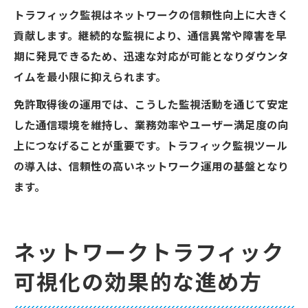
免許取得後に役立つ障害予防のネットワー
トラフィック監視はネットワークの信頼性向上に大きく
ク管理術
貢献します。継続的な監視により、通信異常や障害を早
トラフィック監視で見逃さない障害の前兆
期に発見できるため、迅速な対応が可能となりダウンタ
ネットワーク管理システムによる障害リス
イムを最小限に抑えられます。
ク低減策
免許取得後の運用では、こうした監視活動を通じて安定
トラフィック監視ツール導入で得られる安
した通信環境を維持し、業務効率やユーザー満足度の向
心感
上につなげることが重要です。トラフィック監視ツール
帯域制御を活用した障害発生防止の実践法
の導入は、信頼性の高いネットワーク運用の基盤となり
ます。
ネットワークトラフィック
可視化の効果的な進め方