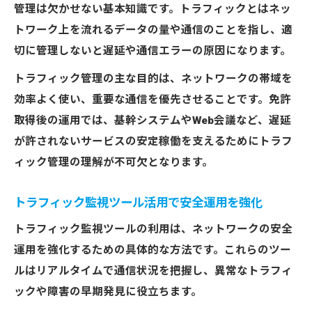
管理は欠かせない基本知識です。トラフィックとはネッ
ック可視化
トワーク上を流れるデータの量や通信のことを指し、適
可視化で分かるトラフィック監視の重要ポ
切に管理しないと遅延や通信エラーの原因になります。
イント
トラフィック管理の主な目的は、ネットワークの帯域を
ネットワークトラフィック測定フリーソフ
効率よく使い、重要な通信を優先させることです。免許
トの選び方
取得後の運用では、基幹システムやWeb会議など、遅延
トラフィック監視Windows環境での運用方
が許されないサービスの安定稼働を支えるためにトラフ
法
ィック管理の理解が不可欠となります。
トラフィック監視とは何か現場目線で整理
免許取得後に必ず押さえたい監視ツール活用法
トラフィック監視ツール活用で安全運用を強化
免許取得と同時に導入したい監視ツールの
トラフィック監視ツールの利用は、ネットワークの安全
特徴
運用を強化するための具体的な方法です。これらのツー
ネットワークトラフィック監視ツールの賢
ルはリアルタイムで通信状況を把握し、異常なトラフィ
い活用法
ックや障害の早期発見に役立ちます。