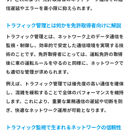
ネットワークトラフィック測定で押さえる
信遅延やエラーを最小限に抑えられます。
べきポイント
帯域制御から広がる快適なネットワーク運用術
トラフィック管理とは何かを免許取得者向けに解説
免許取得後の帯域制御で快適な運用を実現
トラフィック管理とは、ネットワーク上のデータ通信を
トラフィック管理システムで安定した通信
監視・制御し、効率的で安定した通信環境を実現する技
を維持
術のことです。免許取得者にとっては、運転免許の取得
トラフィック監視ツールが支える運用の効
後に車の運転ルールを守るのと同様に、ネットワークで
率化
も適切な管理が求められます。
ネットワーク管理システムを活用した帯域
例えば、トラフィック管理では優先度の高い通信を確保
制御方法
し、混雑を緩和することで全体のパフォーマンスを維持
トラフィック監視と帯域制御の連携ポイン
します。これにより、重要な業務通信の遅延や切断を防
ト
ぎ、快適なネットワーク運用が可能となります。
ネットワーク管理システムで障害リスクを減ら
す秘訣
トラフィック監視で生まれるネットワークの信頼性