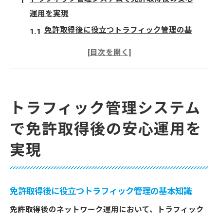
運用を実現
免許取得後に役立つトラフィック管理の基
本知識
トラフィック監視ツール活用で安全運用を
強化
ネットワークトラフィック可視化がもたら
トラフィック管理システム
す安定性
で免許取得後の安心運用を
トラフィック管理とは何かを免許取得者向
けに解説
実現
トラフィック監視で生まれるネットワーク
の信頼性
ネットワークトラフィック可視化の効果的な進
免許取得後に役立つトラフィック管理の基本知識
め方
免許取得後のネットワーク運用において、トラフィック
免許取得後に始めるネットワークトラフィ