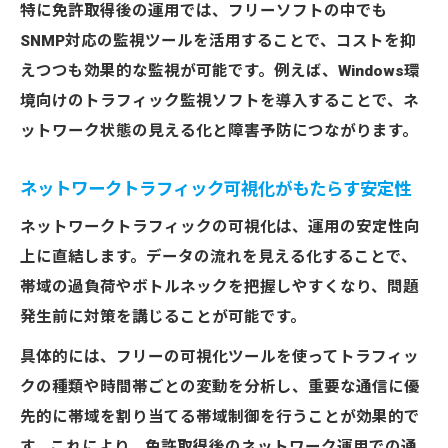
トラフィック監視snmp対応ツールのメリッ
特に免許取得後の運用では、フリーソフトの中でも
ト
SNMP対応の監視ツールを活用することで、コストを抑
死活監視もできるフリーソフトの選定基準
えつつも効果的な監視が可能です。例えば、Windows環
トラフィック管理で障害リスクを未然に防
境向けのトラフィック監視ソフトを導入することで、ネ
ぐ実例
ットワーク状態の見える化と障害予防につながります。
フリーソフトで始めるトラフィック監視の基本
ネットワークトラフィック可視化がもたらす安定性
免許取得者におすすめのトラフィック監視
ネットワークトラフィックの可視化は、運用の安定性向
フリーソフト
上に直結します。データの流れを見える化することで、
ネットワークトラフィック可視化フリーの
帯域の過負荷やボトルネックを把握しやすくなり、問題
導入手順
発生前に対策を講じることが可能です。
フリーソフトで始めるトラフィック監視の
コツ
具体的には、フリーの可視化ツールを使ってトラフィッ
クの種類や時間帯ごとの変動を分析し、重要な通信に優
トラフィック監視Windowsで効果を最大化
先的に帯域を割り当てる帯域制御を行うことが効果的で
する方法
す。これにより、免許取得後のネットワーク運用での通