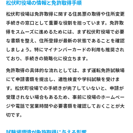
松伏町役場の情報と免許取得手順
免許取得と松伏町役場マイナンバーカード
の関係
松伏町役場は免許取得に関する住民票の取得や住所変更
初めての免許取得で押さえておきたい実務知識
手続きの窓口として重要な役割を担っています。免許取
得をスムーズに進めるためには、まず松伏町役場で必要
初めての免許取得に役立つ松伏町役場情報
な書類を整え、住所登録が最新の状態であることを確認
免許取得のための住民票や住所変更手続き
しましょう。特にマイナンバーカードの利用も推奨され
松伏町役場の電話番号と免許取得相談方法
ており、手続きの簡略化に役立ちます。
免許取得に必要な実務知識をわかりやすく
免許取得の具体的な流れとしては、まず運転免許試験場
解説
にて申請書類を提出し、適性検査や学科試験を受けま
松伏町での免許取得に強いまちづくり整備
す。松伏町役場での手続きが完了していないと、申請が
課情報
受理されない場合もあるため、事前に役場のホームペー
必要書類や受付時間のチェックリスト
ジや電話で営業時間や必要書類を確認しておくことが大
免許取得に必要な書類と松伏町役場の窓口
切です。
案内
松伏町役場の受付時間を事前に確認する方
試験場環境が免許取得に与える影響