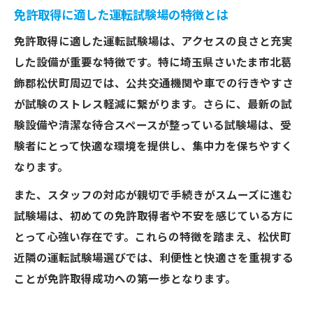
先
免許取得に適した運転試験場の特徴とは
免許取得を円滑に進めるための手続きポイ
免許取得に適した運転試験場は、アクセスの良さと充実
ント
した設備が重要な特徴です。特に埼玉県さいたま市北葛
松伏町役場ホームページで手順をチェック
飾郡松伏町周辺では、公共交通機関や車での行きやすさ
しよう
が試験のストレス軽減に繋がります。さらに、最新の試
免許取得時に役立つ松伏町まちづくり整備
験設備や清潔な待合スペースが整っている試験場は、受
課情報
験者にとって快適な環境を提供し、集中力を保ちやすく
松伏町ならではの申請ポイントを徹底解説
なります。
松伏町役場と免許取得手続きの最新情報
また、スタッフの対応が親切で手続きがスムーズに進む
免許取得時の住民票やマイナンバーカード
試験場は、初めての免許取得者や不安を感じている方に
活用法
とって心強い存在です。これらの特徴を踏まえ、松伏町
松伏町まちづくり整備課での申請ポイント
近隣の運転試験場選びでは、利便性と快適さを重視する
紹介
ことが免許取得成功への第一歩となります。
免許取得に不可欠な松伏町役場の利用方法