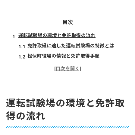
目次
運転試験場の環境と免許取得の流れ
免許取得に適した運転試験場の特徴とは
松伏町役場の情報と免許取得手順
試験場環境が免許取得に与える影響
松伏町で免許取得する際の注意点解説
免許取得を成功させる運転試験場の選び方
免許取得へスムーズに進む松伏町での手続き
運転試験場の環境と免許取
松伏町役場の窓口で免許取得手続きを進め
得の流れ
る方法
免許取得前に確認したい松伏町役場の連絡