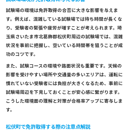
法
試験場の環境は免許取得の合否に大きな影響を与えま
免許取得手続きで忘れやすい必要書類リス
す。例えば、混雑している試験場では待ち時間が長くな
ト
り、受験者の緊張や疲労が増すことが考えられます。埼
松伏町役場ホームページの情報活用術
玉県さいたま市北葛飾郡松伏町周辺の試験場では、混雑
免許取得をスムーズにする受付時間の把握
状況を事前に把握し、空いている時間帯を狙うことが成
方法
功のコツです。
安心して免許を取得するための事前準備
また、試験コースの環境や路面状況も重要です。天候の
免許取得前に松伏町役場で確認すべきこと
影響を受けやすい場所や交通量の多いエリアは、運転に
安心して免許取得に臨むための事前準備方
慣れていない受験者には負担が大きくなるため、事前に
法
試験場周辺を下見しておくことが安心感に繋がります。
こうした環境面の理解と対策が合格率アップに寄与しま
松伏町役場まちづくり整備課のサポート活
す。
用例
免許取得時に役立つマイナンバーカードの
松伏町で免許取得する際の注意点解説
準備