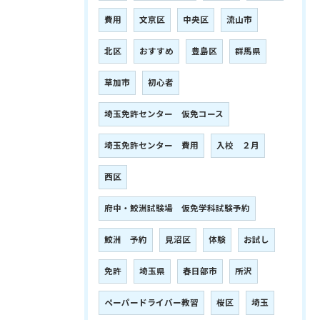
費用
文京区
中央区
流山市
北区
おすすめ
豊島区
群馬県
草加市
初心者
埼玉免許センター 仮免コース
埼玉免許センター 費用
入校 ２月
西区
府中・鮫洲試験場 仮免学科試験予約
鮫洲 予約
見沼区
体験
お試し
免許
埼玉県
春日部市
所沢
ペーパードライバー教習
桜区
埼玉