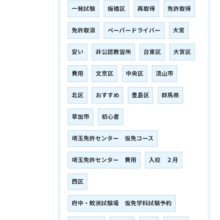
一発試験
板橋区
再取得
免許取得
免許取消
ペーパードライバー
大宮
安い
非公認教習所
台東区
大宮区
費用
文京区
中央区
流山市
北区
おすすめ
豊島区
群馬県
草加市
初心者
埼玉免許センター 仮免コース
埼玉免許センター 費用
入校 ２月
西区
府中・鮫洲試験場 仮免学科試験予約