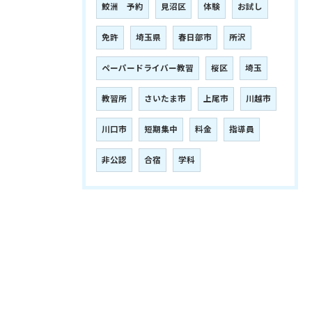
鮫洲 予約
見沼区
体験
お試し
免許
埼玉県
春日部市
所沢
ペーパードライバー教習
桜区
埼玉
教習所
さいたま市
上尾市
川越市
川口市
短期集中
料金
指導員
非公認
合宿
学科