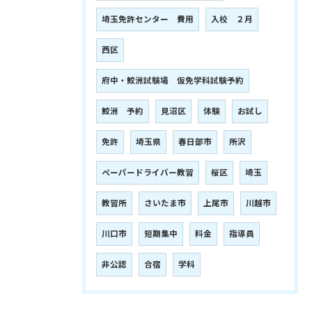
埼玉免許センター 費用
入校 ２月
西区
府中・鮫洲試験場 仮免学科試験予約
鮫洲 予約
見沼区
体験
お試し
免許
埼玉県
春日部市
所沢
ペーパードライバー教習
桜区
埼玉
教習所
さいたま市
上尾市
川越市
川口市
短期集中
料金
指導員
非公認
合宿
学科