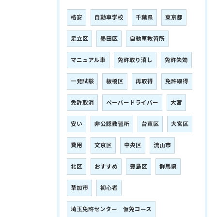
格安
自動車学校
千葉県
東京都
足立区
墨田区
自動車教習所
マニュアル車
免許取り消し
免許失効
一発試験
板橋区
再取得
免許取得
免許取消
ペーパードライバー
大宮
安い
非公認教習所
台東区
大宮区
費用
文京区
中央区
流山市
北区
おすすめ
豊島区
群馬県
草加市
初心者
埼玉免許センター 仮免コース