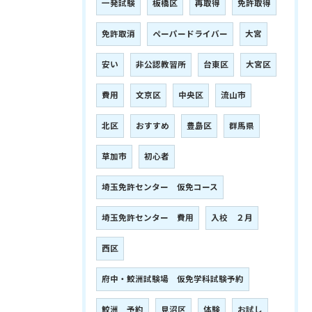
一発試験
板橋区
再取得
免許取得
免許取消
ペーパードライバー
大宮
安い
非公認教習所
台東区
大宮区
費用
文京区
中央区
流山市
北区
おすすめ
豊島区
群馬県
草加市
初心者
埼玉免許センター 仮免コース
埼玉免許センター 費用
入校 ２月
西区
府中・鮫洲試験場 仮免学科試験予約
鮫洲 予約
見沼区
体験
お試し