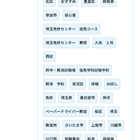
北区
おすすめ
豊島区
群馬県
草加市
初心者
埼玉免許センター 仮免コース
埼玉免許センター 費用
入校 ２月
西区
府中・鮫洲試験場 仮免学科試験予約
鮫洲 予約
見沼区
体験
お試し
免許
埼玉県
春日部市
所沢
ペーパードライバー教習
桜区
埼玉
教習所
さいたま市
上尾市
川越市
川口市
短期集中
料金
指導員