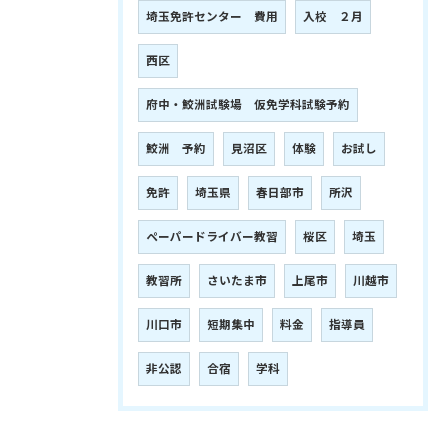
埼玉免許センター 費用
入校 ２月
西区
府中・鮫洲試験場 仮免学科試験予約
鮫洲 予約
見沼区
体験
お試し
免許
埼玉県
春日部市
所沢
ペーパードライバー教習
桜区
埼玉
教習所
さいたま市
上尾市
川越市
川口市
短期集中
料金
指導員
非公認
合宿
学科