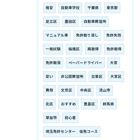
格安
自動車学校
千葉県
東京都
足立区
墨田区
自動車教習所
マニュアル車
免許取り消し
免許失効
一発試験
板橋区
再取得
免許取得
免許取消
ペーパードライバー
大宮
安い
非公認教習所
台東区
大宮区
費用
文京区
中央区
流山市
北区
おすすめ
豊島区
群馬県
草加市
初心者
埼玉免許センター 仮免コース